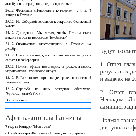
автобусов в период новогодних праздников
26.12
Фестиваль «Новогодняя кутерьма» - с 1 по 8
января в Гатчине
25.12
На Соборной готовится к открытию бесплатный
каток!
24.12
Дрозденко: "Мы хотим, чтобы Гатчина стала
яркой звездой на небосводе Ленобласти"
23.12
Отключение электроэнергии в Гатчине: 24
декабря
Будут рассмо
23.12
Стало известно, где в Гатчине можно запускать
салюты и фейерверки
1. Отчет гла
23.12
Полная афиша новогодних и рождественских
результатах д
мероприятий Гатчинского округа
и задачах на 2
13.12
В Гатчинском парке найден ранее неизвестный
подземный ход
12.12
Стрельба на день рождения обернулась
2. Отчет гл
"букетом" статей УК РФ
Нещадим Люд
Все новости »
администрации 
Афиша-анонсы Гатчины
Прямая трансл
доступна в оф
7 марта
Концерт "Моя весна"
с 1 по 8 января
Фестиваль «Новогодняя кутерьма»