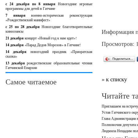
с 24 декабря по 8 января
Новогодние игровые
программы для детей в Гатчине
7 января
военно-историческая реконструкция
«Рождественский манифест»
c 25 по 28 декабря
Новогодние благотворительные
Информация п
киносеансы
21 декабря
концерт «Новый год к нам идет»!
Просмотров: 
14 декабря
«Парад Дедов Морозов» в Гатчине!
14 декабря
новогодний праздник «Приоратская
сказка»
Поделиться…
13 декабря
рождественские образовательные чтения
Гатчинской Епархии
» к списку
Самое читаемое
Читайте т
Приглашаем на встречу
Устав Гатчинского окр
Глава Администрации в
Полномочия депутата и
Людмила Нещадим полу