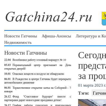
Новости Гатчины
Афиша-Анонсы
Литература и К
Недвижимость
Сегодн
Новости Гатчины
22.04
Возобновил работу сезонный маршрут № 10
предст
05.03
Перинатальный центр приглашает на День
открытых дверей!
за про
10.01
Опасных веществ в воздухе не обнаружено
06.01
В Рождество в центре Гатчины будет перекрыто
автомобильное движение
01 марта 2023 г.
06.01
Торжественное открытие катка на Соборной - 7
января
Тэги:
Гатчин
26.12
Фонд "Счастливое будущее" вместе с
партнерами дарят новогодние праздники детям!
26.12
График работы городских и пригородных