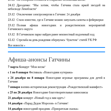
24.12
Дрозденко: "Мы хотим, чтобы Гатчина стала яркой звездой на
небосводе Ленобласти"
23.12
Отключение электроэнергии в Гатчине: 24 декабря
23.12
Стало известно, где в Гатчине можно запускать салюты и фейерверки
23.12
Полная афиша новогодних и рождественских мероприятий
Гатчинского округа
13.12
В Гатчинском парке найден ранее неизвестный подземный ход
12.12
Стрельба на день рождения обернулась "букетом" статей УК РФ
Все новости »
Афиша-анонсы Гатчины
7 марта
Концерт "Моя весна"
с 1 по 8 января
Фестиваль «Новогодняя кутерьма»
с 24 декабря по 8 января
Новогодние игровые программы для детей в
Гатчине
7 января
военно-историческая реконструкция «Рождественский манифест»
c 25 по 28 декабря
Новогодние благотворительные киносеансы
21 декабря
концерт «Новый год к нам идет»!
14 декабря
«Парад Дедов Морозов» в Гатчине!
14 декабря
новогодний праздник «Приоратская сказка»