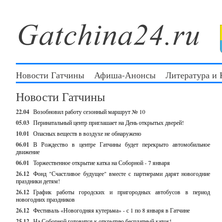
Новости Гатчины
Афиша-Анонсы
Литература и
Новости Гатчины
22.04
Возобновил работу сезонный маршрут № 10
05.03
Перинатальный центр приглашает на День открытых дверей!
10.01
Опасных веществ в воздухе не обнаружено
06.01
В Рождество в центре Гатчины будет перекрыто автомобильное
движение
06.01
Торжественное открытие катка на Соборной - 7 января
26.12
Фонд "Счастливое будущее" вместе с партнерами дарят новогодние
праздники детям!
26.12
График работы городских и пригородных автобусов в период
новогодних праздников
26.12
Фестиваль «Новогодняя кутерьма» - с 1 по 8 января в Гатчине
25.12
На Соборной готовится к открытию бесплатный каток!