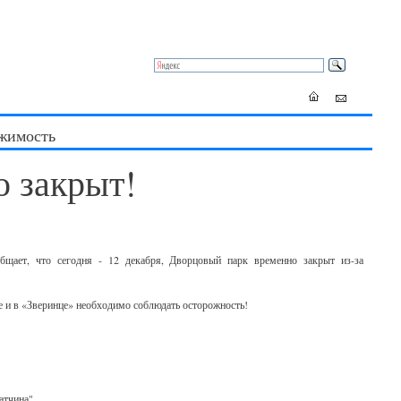
жимость
 закрыт!
бщает, что сегодня - 12 декабря, Дворцовый парк временно закрыт из-за
е и в «Зверинце» необходимо соблюдать осторожность!
атчина"