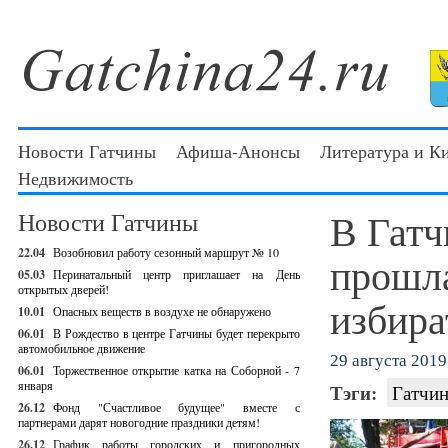
Новости Гатчины
Афиша-Анонсы
Литература и К
Недвижимость
В Гатч
Новости Гатчины
22.04
Возобновил работу сезонный маршрут № 10
прошла
05.03
Перинатальный центр приглашает на День
открытых дверей!
избира
10.01
Опасных веществ в воздухе не обнаружено
06.01
В Рождество в центре Гатчины будет перекрыто
автомобильное движение
29 августа 2019 
06.01
Торжественное открытие катка на Соборной - 7
января
Тэги:
Гатчин
26.12
Фонд "Счастливое будущее" вместе с
партнерами дарят новогодние праздники детям!
26.12
График работы городских и пригородных