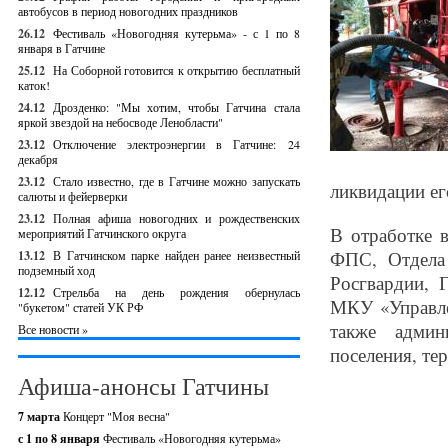
автобусов в период новогодних праздников
26.12
Фестиваль «Новогодняя кутерьма» - с 1 по 8
января в Гатчине
25.12
На Соборной готовится к открытию бесплатный
каток!
24.12
Дрозденко: "Мы хотим, чтобы Гатчина стала
яркой звездой на небосводе Ленобласти"
23.12
Отключение электроэнергии в Гатчине: 24
декабря
23.12
Стало известно, где в Гатчине можно запускать
ликвидации ег
салюты и фейерверки
23.12
Полная афиша новогодних и рождественских
В отработке 
мероприятий Гатчинского округа
ФПС, Отдела
13.12
В Гатчинском парке найден ранее неизвестный
подземный ход
Росгвардии, 
12.12
Стрельба на день рождения обернулась
МКУ «Управле
"букетом" статей УК РФ
также админ
Все новости »
поселения, те
Афиша-анонсы Гатчины
7 марта
Концерт "Моя весна"
с 1 по 8 января
Фестиваль «Новогодняя кутерьма»