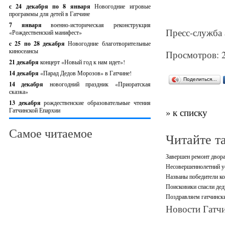
с 24 декабря по 8 января
Новогодние игровые
программы для детей в Гатчине
7 января
военно-историческая реконструкция
Пресс-служба 
«Рождественский манифест»
c 25 по 28 декабря
Новогодние благотворительные
киносеансы
Просмотров: 
21 декабря
концерт «Новый год к нам идет»!
14 декабря
«Парад Дедов Морозов» в Гатчине!
Поделиться…
14 декабря
новогодний праздник «Приоратская
сказка»
13 декабря
рождественские образовательные чтения
Гатчинской Епархии
» к списку
Самое читаемое
Читайте т
Завершен ремонт двора
Несовершеннолетний ус
Названы победители ко
Поисковики спасли дед
Поздравляем гатчински
Новости Гатчи