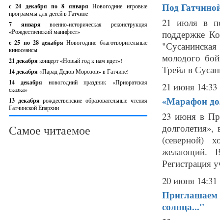
Под Гатчиной
с 24 декабря по 8 января
Новогодние игровые
программы для детей в Гатчине
21 июля в п
7 января
военно-историческая реконструкция
«Рождественский манифест»
поддержке Ко
c 25 по 28 декабря
Новогодние благотворительные
"Сусанинска
киносеансы
молодого бой
21 декабря
концерт «Новый год к нам идет»!
Трейл в Сусани
14 декабря
«Парад Дедов Морозов» в Гатчине!
14 декабря
новогодний праздник «Приоратская
21 июня 14:33
сказка»
«Марафон дол
13 декабря
рождественские образовательные чтения
Гатчинской Епархии
23 июня в Пр
долголетия»,
Самое читаемое
(северной) 
желающий. В
Регистрация уч
20 июня 14:31
Приглашаем 
солнца..."