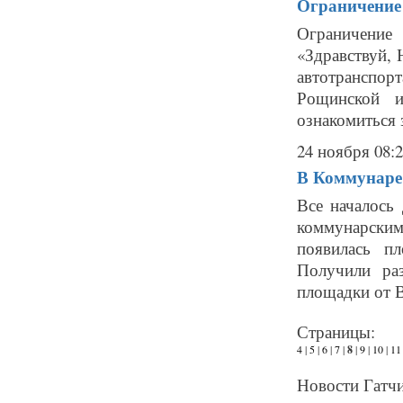
Ограничение 
Ограничение
«Здравствуй, 
автотранспор
Рощинской 
ознакомиться з
24 ноября 08:
В Коммунаре 
Все началось 
коммунарским
появилась п
Получили ра
площадки от В
Страницы:
4
|
5
|
6
|
7
|
8
|
9
|
10
|
11
Новости Гатчи