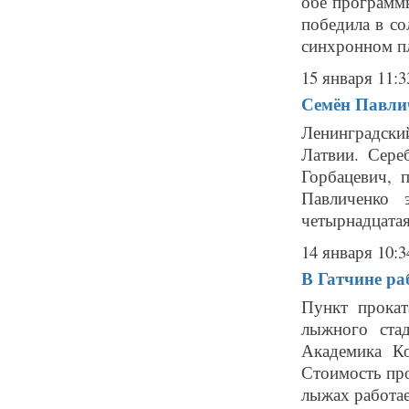
обе программ
победила в со
синхронном пл
15 января 11:3
Семён Павли
Ленинградски
Латвии. Сере
Горбацевич, 
Павличенко 
четырнадцатая
14 января 10:3
В Гатчине ра
Пункт прокат
лыжного ста
Академика Ко
Стоимость про
лыжах работае