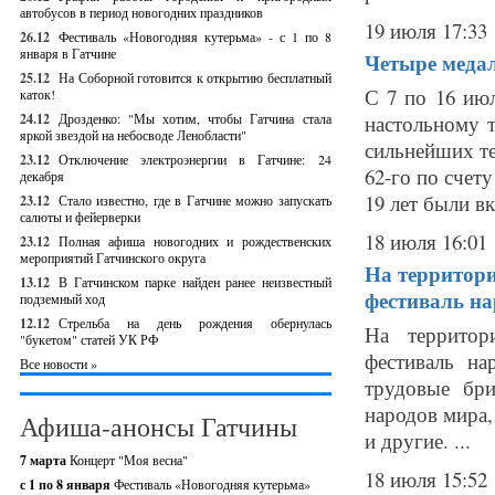
автобусов в период новогодних праздников
19 июля 17:33
26.12
Фестиваль «Новогодняя кутерьма» - с 1 по 8
января в Гатчине
Четыре медал
25.12
На Соборной готовится к открытию бесплатный
С 7 по 16 ию
каток!
24.12
Дрозденко: "Мы хотим, чтобы Гатчина стала
настольному т
яркой звездой на небосводе Ленобласти"
сильнейших те
23.12
Отключение электроэнергии в Гатчине: 24
62-го по счет
декабря
19 лет были вк
23.12
Стало известно, где в Гатчине можно запускать
салюты и фейерверки
18 июля 16:01
23.12
Полная афиша новогодних и рождественских
мероприятий Гатчинского округа
На территор
13.12
В Гатчинском парке найден ранее неизвестный
фестиваль н
подземный ход
12.12
Стрельба на день рождения обернулась
На территор
"букетом" статей УК РФ
фестиваль на
Все новости »
трудовые бри
народов мира,
Афиша-анонсы Гатчины
и другие. ...
7 марта
Концерт "Моя весна"
18 июля 15:52
с 1 по 8 января
Фестиваль «Новогодняя кутерьма»