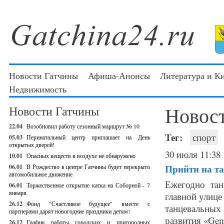
Новости Гатчины
Афиша-Анонсы
Литература и К
Недвижимость
Новос
Новости Гатчины
22.04
Возобновил работу сезонный маршрут № 10
Тег:
спорт
05.03
Перинатальный центр приглашает на День
открытых дверей!
30 июля 11:38
10.01
Опасных веществ в воздухе не обнаружено
Прийти на т
06.01
В Рождество в центре Гатчины будет перекрыто
автомобильное движение
Ежегодно тан
06.01
Торжественное открытие катка на Соборной - 7
января
главной улице
26.12
Фонд "Счастливое будущее" вместе с
танцевальных
партнерами дарят новогодние праздники детям!
развития «Gemi
26.12
График работы городских и пригородных