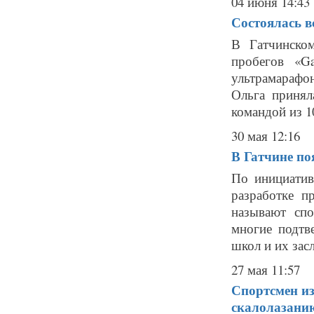
04 июня 14:43
Состоялась в
В Гатчинско
пробегов «G
ультрамарафон
Ольга принял
командой из 10
30 мая 12:16
В Гатчине по
По инициатив
разработке п
называют спо
многие подтв
школ и их засл
27 мая 11:57
Спортсмен из
скалолазани