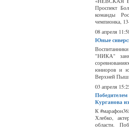
«НЕВСКАЯ ВОЛ
Проспект Бол
команды Рос
чемпионка, 13
08 апреля 11:5
Юные сиверс
Воспитанник
"НИКА" зан
соревновани
юниоров и юн
Верхней Пышме
03 апреля 15:2
Победителем
Курганова и
К #марафон36
Хлебко, акт
области. По