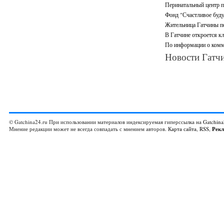
Перинатальный центр п
Фонд "Счастливое буду
Жительница Гатчины по
В Гатчине откроется кл
По информации о комм
Новости Гатчи
© Gatchina24.ru При использовании материалов индексируемая гиперссылка на
Gatchina
Мнение редакции может не всегда совпадать с мнением авторов.
Карта сайта
,
RSS
,
Рек