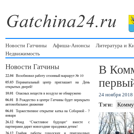
Новости Гатчины
Афиша-Анонсы
Литература и К
Недвижимость
В Ком
Новости Гатчины
22.04
Возобновил работу сезонный маршрут № 10
первый
05.03
Перинатальный центр приглашает на День
открытых дверей!
10.01
Опасных веществ в воздухе не обнаружено
24 ноября 2018 
06.01
В Рождество в центре Гатчины будет перекрыто
Тэги:
Комму
автомобильное движение
06.01
Торжественное открытие катка на Соборной - 7
января
26.12
Фонд "Счастливое будущее" вместе с
партнерами дарят новогодние праздники детям!
26.12
График работы городских и пригородных