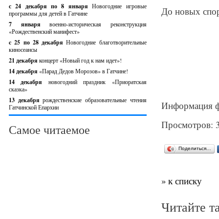
с 24 декабря по 8 января
Новогодние игровые
До новых спо
программы для детей в Гатчине
7 января
военно-историческая реконструкция
«Рождественский манифест»
c 25 по 28 декабря
Новогодние благотворительные
киносеансы
21 декабря
концерт «Новый год к нам идет»!
14 декабря
«Парад Дедов Морозов» в Гатчине!
14 декабря
новогодний праздник «Приоратская
сказка»
13 декабря
рождественские образовательные чтения
Информация фо
Гатчинской Епархии
Просмотров: 
Самое читаемое
Поделиться…
» к списку
Читайте т