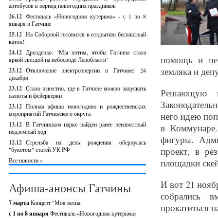
автобусов в период новогодних праздников
26.12
Фестиваль «Новогодняя кутерьма» - с 1 по 8
января в Гатчине
25.12
На Соборной готовится к открытию бесплатный
каток!
24.12
Дрозденко: "Мы хотим, чтобы Гатчина стала
помощь и пе
яркой звездой на небосводе Ленобласти"
земляка и деп
23.12
Отключение электроэнергии в Гатчине: 24
декабря
23.12
Стало известно, где в Гатчине можно запускать
Решающую п
салюты и фейерверки
Законодательн
23.12
Полная афиша новогодних и рождественских
мероприятий Гатчинского округа
него идею поп
13.12
В Гатчинском парке найден ранее неизвестный
в Коммунаре
подземный ход
фигуры. Адм
12.12
Стрельба на день рождения обернулась
проект, в ре
"букетом" статей УК РФ
Все новости »
площадки скей
И вот 21 нояб
Афиша-анонсы Гатчины
собрались в
7 марта
Концерт "Моя весна"
прокатиться н
с 1 по 8 января
Фестиваль «Новогодняя кутерьма»