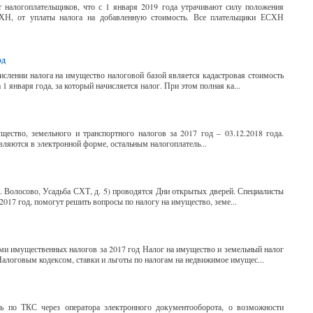
алогоплательщиков, что с 1 января 2019 года утрачивают силу положения
ХН, от уплаты налога на добавленную стоимость. Все плательщики ЕСХН
од
ислении налога на имущество налоговой базой является кадастровая стоимость
 января года, за который начисляется налог. При этом полная ка...
ество, земельного и транспортного налогов за 2017 год – 03.12.2018 года.
ляются в электронной форме, остальным налогоплатель...
; г. Волосово, Усадьба СХТ, д. 5) проводятся Дни открытых дверей. Специалисты
17 год, помогут решить вопросы по налогу на имущество, земе...
ми имущественных налогов за 2017 год Налог на имущество и земельный налог
Налоговым кодексом, ставки и льготы по налогам на недвижимое имущес...
ь по ТКС через оператора электронного документооборота, о возможности