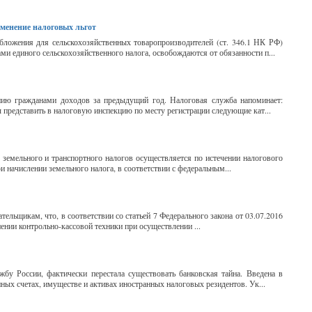
именение налоговых льгот
бложения для сельскохозяйственных товаропроизводителей (ст. 346.1 НК РФ)
и единого сельскохозяйственного налога, освобождаются от обязанности п...
нию гражданами доходов за предыдущий год. Налоговая служба напоминает:
ы представить в налоговую инспекцию по месту регистрации следующие кат...
 земельного и транспортного налогов осуществляется по истечении налогового
ри начислении земельного налога, в соответствии с федеральным...
льщикам, что, в соответствии со статьей 7 Федерального закона от 03.07.2016
ении контрольно-кассовой техники при осуществлении ...
?
у России, фактически перестала существовать банковская тайна. Введена в
ных счетах, имуществе и активах иностранных налоговых резидентов. Ук...