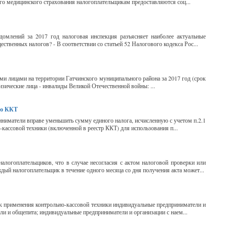
ого медицинского страхования налогоплательщикам предоставляются соц...
омлений за 2017 год налоговая инспекция разъясняет наиболее актуальные
твенных налогов? - В соответствии со статьей 52 Налогового кодекса Рос...
и лицами на территории Гатчинского муниципального района за 2017 год (срок
изические лица - инвалиды Великой Отечественной войны: ...
ию ККТ
иниматели вправе уменьшить сумму единого налога, исчисленную с учетом п.2.1
-кассовой техники (включенной в реестр ККТ) для использования п...
огоплательщиков, что в случае несогласия с актом налоговой проверки или
ый налогоплательщик в течение одного месяца со дня получения акта может...
док применения контрольно-кассовой техники индивидуальные предприниматели и
и и общепита; индивидуальные предприниматели и организации с наем...