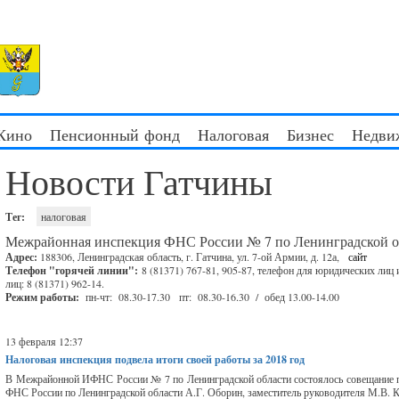
 Кино
Пенсионный фонд
Налоговая
Бизнес
Недви
Новости Гатчины
Тег:
налоговая
Межрайонная инспекция ФНС России № 7 по Ленинградской об
Адрес:
188306, Ленинградская область, г. Гатчина, ул. 7-ой Армии, д. 12а,
сайт
Телефон "горячей линии":
8 (81371) 767-81, 905-87, телефон для юридических лиц
лиц: 8 (81371) 962-14.
Режим работы:
пн-чт: 08.30-17.30 пт: 08.30-16.30 / обед 13.00-14.00
13 февраля 12:37
Налоговая инспекция подвела итоги своей работы за 2018 год
В Межрайонной ИФНС России № 7 по Ленинградской области состоялось совещание по
ФНС России по Ленинградской области А.Г. Оборин, заместитель руководителя М.В. К