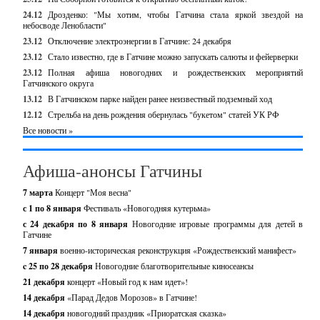
24.12
Дрозденко: "Мы хотим, чтобы Гатчина стала яркой звездой на
небосводе Ленобласти"
23.12
Отключение электроэнергии в Гатчине: 24 декабря
23.12
Стало известно, где в Гатчине можно запускать салюты и фейерверки
23.12
Полная афиша новогодних и рождественских мероприятий
Гатчинского округа
13.12
В Гатчинском парке найден ранее неизвестный подземный ход
12.12
Стрельба на день рождения обернулась "букетом" статей УК РФ
Все новости »
Афиша-анонсы Гатчины
7 марта
Концерт "Моя весна"
с 1 по 8 января
Фестиваль «Новогодняя кутерьма»
с 24 декабря по 8 января
Новогодние игровые программы для детей в
Гатчине
7 января
военно-историческая реконструкция «Рождественский манифест»
c 25 по 28 декабря
Новогодние благотворительные киносеансы
21 декабря
концерт «Новый год к нам идет»!
14 декабря
«Парад Дедов Морозов» в Гатчине!
14 декабря
новогодний праздник «Приоратская сказка»