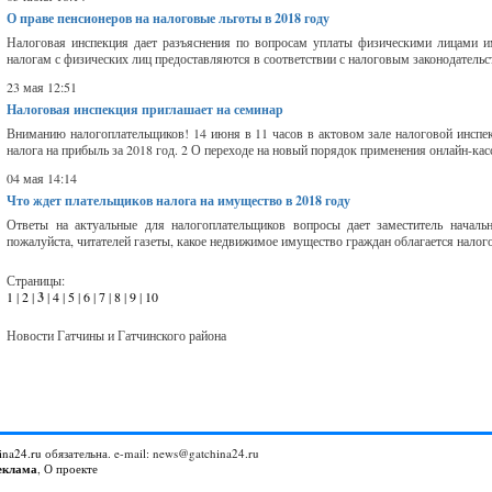
О праве пенсионеров на налоговые льготы в 2018 году
Налоговая инспекция дает разъяснения по вопросам уплаты физическими лицами им
налогам с физических лиц предоставляются в соответствии с налоговым законодательс
23 мая 12:51
Налоговая инспекция приглашает на семинар
Вниманию налогоплательщиков! 14 июня в 11 часов в актовом зале налоговой инспек
налога на прибыль за 2018 год. 2 О переходе на новый порядок применения онлайн-ка
04 мая 14:14
Что ждет плательщиков налога на имущество в 2018 году
Ответы на актуальные для налогоплательщиков вопросы дает заместитель началь
пожалуйста, читателей газеты, какое недвижимое имущество граждан облагается налого
Страницы:
1
|
2
|
3
|
4
|
5
|
6
|
7
|
8
|
9
|
10
Новости Гатчины и Гатчинского района
ina24.ru
обязательна. e-mail: news@gatchina24.ru
еклама
,
О проекте