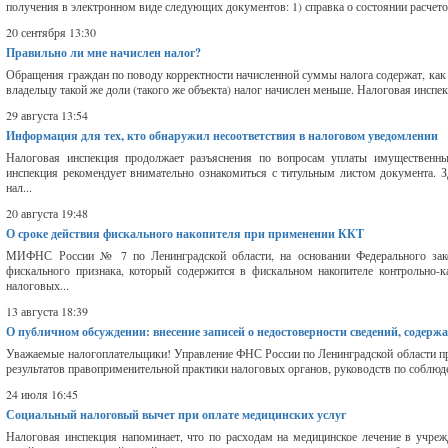
получения в электронном виде следующих документов: 1) справка о состоянии расчетов
20 сентября 13:30
Правильно ли мне начислен налог?
Обращения граждан по поводу корректности начисленной суммы налога содержат, как 
владельцу такой же доли (такого же объекта) налог начислен меньше. Налоговая инсп
29 августа 13:54
Информация для тех, кто обнаружил несоответствия в налоговом уведомлении
Налоговая инспекция продолжает разъяснения по вопросам уплаты имущественны
инспекция рекомендует внимательно ознакомиться с титульным листом документа. З
нал...
20 августа 19:48
О сроке действия фискального накопителя при применении ККТ
МИФНС России № 7 по Ленинградской области, на основании Федерального зак
фискального признака, который содержится в фискальном накопителе контрольно-к
налоговых...
13 августа 18:39
О публичном обсуждении: внесение записей о недостоверности сведений, соде
Уважаемые налогоплательщики! Управление ФНС России по Ленинградской области при
результатов правоприменительной практики налоговых органов, руководств по соблюде
24 июля 16:45
Социальный налоговый вычет при оплате медицинских услуг
Налоговая инспекция напоминает, что по расходам на медицинское лечение в учреж