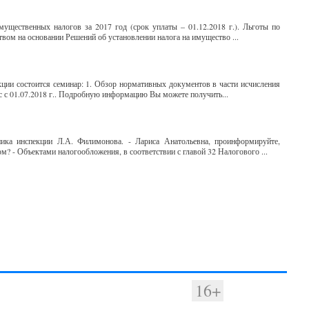
ущественных налогов за 2017 год (срок уплаты – 01.12.2018 г.). Льготы по
твом на основании Решений об установлении налога на имущество ...
ции состоится семинар: 1. Обзор нормативных документов в части исчисления
сс с 01.07.2018 г.. Подробную информацию Вы можете получить...
ника инспекции Л.А. Филимонова. - Лариса Анатольевна, проинформируйте,
м? - Объектами налогообложения, в соответствии с главой 32 Налогового ...
16+