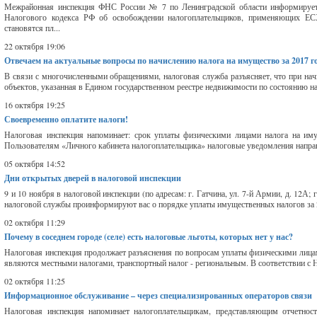
Межрайонная инспекция ФНС России № 7 по Ленинградской области информирует н
Налогового кодекса РФ об освобождении налогоплательщиков, применяющих ЕС
становятся пл...
22 октября 19:06
Отвечаем на актуальные вопросы по начислению налога на имущество за 2017 г
В связи с многочисленными обращениями, налоговая служба разъясняет, что при нач
объектов, указанная в Едином государственном реестре недвижимости по состоянию на 1
16 октября 19:25
Своевременно оплатите налоги!
Налоговая инспекция напоминает: срок уплаты физическими лицами налога на имущ
Пользователям «Личного кабинета налогоплательщика» налоговые уведомления направ
05 октября 14:52
Дни открытых дверей в налоговой инспекции
9 и 10 ноября в налоговой инспекции (по адресам: г. Гатчина, ул. 7-й Армии, д. 12А
налоговой службы проинформируют вас о порядке уплаты имущественных налогов за 20
02 октября 11:29
Почему в соседнем городе (селе) есть налоговые льготы, которых нет у нас?
Налоговая инспекция продолжает разъяснения по вопросам уплаты физическими лица
являются местными налогами, транспортный налог - региональным. В соответствии с 
02 октября 11:25
Информационное обслуживание – через специализированных операторов связи
Налоговая инспекция напоминает налогоплательщикам, представляющим отчетност