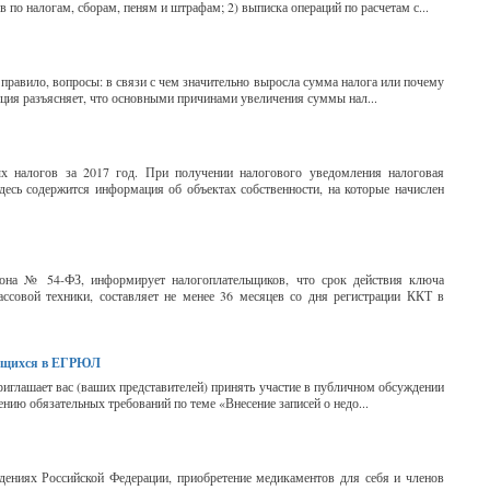
 по налогам, сборам, пеням и штрафам; 2) выписка операций по расчетам с...
правило, вопросы: в связи с чем значительно выросла сумма налога или почему
екция разъясняет, что основными причинами увеличения суммы нал...
х налогов за 2017 год. При получении налогового уведомления налоговая
десь содержится информация об объектах собственности, на которые начислен
она № 54-ФЗ, информирует налогоплательщиков, что срок действия ключа
ассовой техники, составляет не менее 36 месяцев со дня регистрации ККТ в
ржащихся в ЕГРЮЛ
глашает вас (ваших представителей) принять участие в публичном обсуждении
нию обязательных требований по теме «Внесение записей о недо...
дениях Российской Федерации, приобретение медикаментов для себя и членов