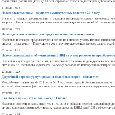
своей семьи (родителей, детей до 18 лет), страховые взносы по договорам добровольн
17 июля 18:34
Налогоплательщикам – об уплате имущественных налогов в 2018 году
В связи с началом формирования и рассылки налогоплательщикам налоговых увед
вопросы. - Каков порядок направления налогоплательщикам квитанций об оплате имущес
10 июля 13:19
Инвалидность – основание для предоставления налоговой льготы
Налоговая инспекция продолжает разъяснения по вопросам уплаты налогов физическим
уплаты – 03.12.2018 г.). При уплате в 2018 году имущественных налогов за 2017 год ф
03 июля 14:41
Налогоплательщикам: об уменьшении ЕНВД на сумму расходов по приобретен
Налоговая служба дает разъяснения, что налогоплательщики - индивидуальные предпр
статьи 346.32 Налогового кодекса РФ, на сумму расходов по приобретению контрольно
25 июня 19:25
Досудебный порядок урегулирования налоговых споров – обязателен
Межрайонная инспекция ФНС России № 7 по Ленинградской области информирует нал
актом об обнаружении фактов, свидетельствующих о налоговых правонарушениях, кажд
19 июня 14:43
Кто обязан применять онлайн-кассу с 1 июля?
Налоговая инспекция напоминает, что с 1.07 2018 г. обязаны перейти на новый поря
организации с наемными работниками, находящиеся на ЕНВД или ПСН в сфере торговл
05 июня 18:14