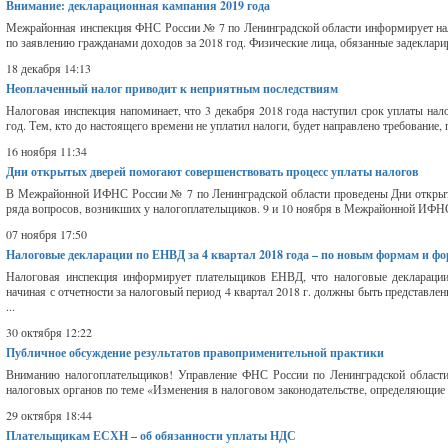
Внимание: декларационная кампания 2019 года
Межрайонная инспекция ФНС России № 7 по Ленинградской области информирует нало
по заявлению гражданами доходов за 2018 год. Физические лица, обязанные задекларир
18 декабря 14:13
Неоплаченный налог приводит к неприятным последствиям
Налоговая инспекция напоминает, что 3 декабря 2018 года наступил срок уплаты нал
год. Тем, кто до настоящего времени не уплатил налоги, будет направлено требование, 
16 ноября 11:34
Дни открытых дверей помогают совершенствовать процесс уплаты налогов
В Межрайонной ИФНС России № 7 по Ленинградской области проведены Дни открыты
ряда вопросов, возникших у налогоплательщиков. 9 и 10 ноября в Межрайонной ИФНС
07 ноября 17:50
Налоговые декларации по ЕНВД за 4 квартал 2018 года – по новым формам и ф
Налоговая инспекция информирует плательщиков ЕНВД, что налоговые декларации
начиная с отчетности за налоговый период 4 квартал 2018 г. должны быть представ
...
30 октября 12:22
Публичное обсуждение результатов правоприменительной практики
Вниманию налогоплательщиков! Управление ФНС России по Ленинградской области 
налоговых органов по теме «Изменения в налоговом законодательстве, определяющие 
29 октября 18:44
Плательщикам ЕСХН – об обязанности уплаты НДС