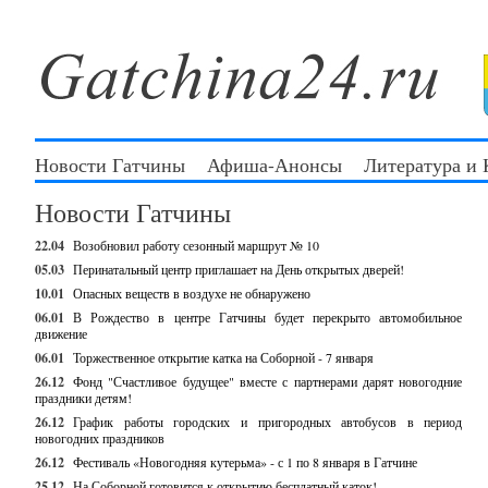
Новости Гатчины
Афиша-Анонсы
Литература и
Новости Гатчины
22.04
Возобновил работу сезонный маршрут № 10
05.03
Перинатальный центр приглашает на День открытых дверей!
10.01
Опасных веществ в воздухе не обнаружено
06.01
В Рождество в центре Гатчины будет перекрыто автомобильное
движение
06.01
Торжественное открытие катка на Соборной - 7 января
26.12
Фонд "Счастливое будущее" вместе с партнерами дарят новогодние
праздники детям!
26.12
График работы городских и пригородных автобусов в период
новогодних праздников
26.12
Фестиваль «Новогодняя кутерьма» - с 1 по 8 января в Гатчине
25.12
На Соборной готовится к открытию бесплатный каток!