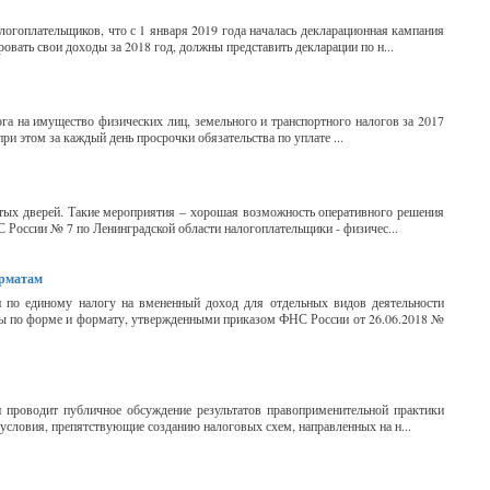
гоплательщиков, что с 1 января 2019 года началась декларационная кампания
овать свои доходы за 2018 год, должны представить декларации по н...
ога на имущество физических лиц, земельного и транспортного налогов за 2017
при этом за каждый день просрочки обязательства по уплате ...
х дверей. Такие мероприятия – хорошая возможность оперативного решения
 России № 7 по Ленинградской области налогоплательщики - физичес...
орматам
 по единому налогу на вмененный доход для отдельных видов деятельности
лены по форме и формату, утвержденными приказом ФНС России от 26.06.2018 №
проводит публичное обсуждение результатов правоприменительной практики
условия, препятствующие созданию налоговых схем, направленных на н...