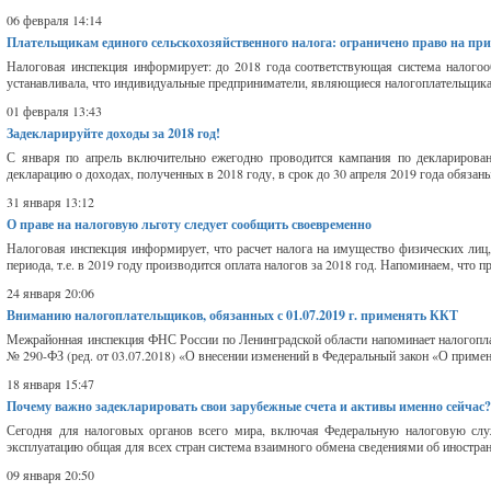
06 февраля 14:14
Плательщикам единого сельскохозяйственного налога: ограничено право на пр
Налоговая инспекция информирует: до 2018 года соответствующая система налогоо
устанавливала, что индивидуальные предприниматели, являющиеся налогоплательщикам
01 февраля 13:43
Задекларируйте доходы за 2018 год!
С января по апрель включительно ежегодно проводится кампания по декларирова
декларацию о доходах, полученных в 2018 году, в срок до 30 апреля 2019 года обязан
31 января 13:12
О праве на налоговую льготу следует сообщить своевременно
Налоговая инспекция информирует, что расчет налога на имущество физических лиц,
периода, т.е. в 2019 году производится оплата налогов за 2018 год. Напоминаем, что п
24 января 20:06
Вниманию налогоплательщиков, обязанных с 01.07.2019 г. применять ККТ
Межрайонная инспекция ФНС России по Ленинградской области напоминает налогоплате
№ 290-ФЗ (ред. от 03.07.2018) «О внесении изменений в Федеральный закон «О примен
18 января 15:47
Почему важно задекларировать свои зарубежные счета и активы именно сейчас
Сегодня для налоговых органов всего мира, включая Федеральную налоговую служб
эксплуатацию общая для всех стран система взаимного обмена сведениями об иностран
09 января 20:50