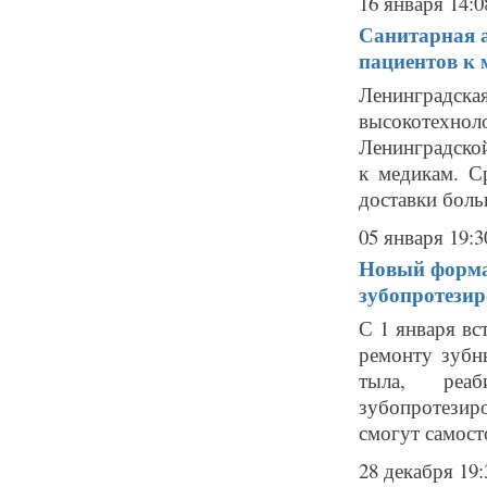
16 января 14:0
Санитарная а
пациентов к
Ленинградс
высокотехно
Ленинградской
к медикам. С
доставки боль
05 января 19:3
Новый форма
зубопротези
С 1 января вс
ремонту зубн
тыла, реаб
зубопротезиро
смогут самост
28 декабря 19: