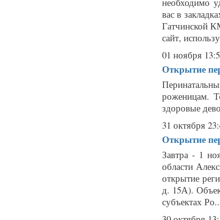
необходимо уд
вас в закладк
Гатчинской КМ
сайт, используя
01 ноября 13:
Открытие пе
Перинатальн
роженицам. Т
здоровые дево
31 октября 23:
Открытие пер
Завтра - 1 но
области Алекс
открытие реги
д. 15А). Объе
субъектах Ро..
30 октября 13: