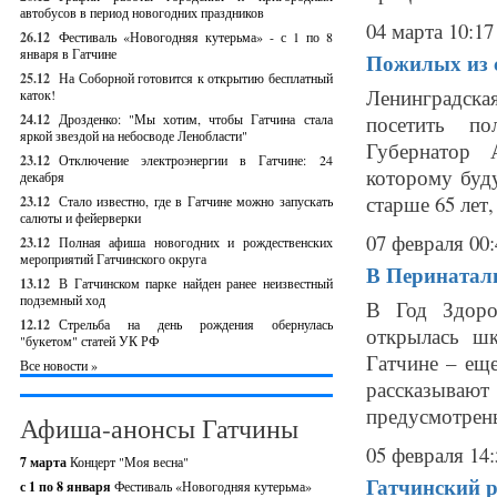
автобусов в период новогодних праздников
04 марта 10:17
26.12
Фестиваль «Новогодняя кутерьма» - с 1 по 8
января в Гатчине
Пожилых из с
25.12
На Соборной готовится к открытию бесплатный
Ленинградск
каток!
24.12
Дрозденко: "Мы хотим, чтобы Гатчина стала
посетить по
яркой звездой на небосводе Ленобласти"
Губернатор 
23.12
Отключение электроэнергии в Гатчине: 24
которому буд
декабря
старше 65 лет
23.12
Стало известно, где в Гатчине можно запускать
салюты и фейерверки
07 февраля 00:
23.12
Полная афиша новогодних и рождественских
мероприятий Гатчинского округа
В Перинатал
13.12
В Гатчинском парке найден ранее неизвестный
подземный ход
В Год Здоро
12.12
Стрельба на день рождения обернулась
открылась шк
"букетом" статей УК РФ
Гатчине – ещ
Все новости »
рассказывают 
предусмотрены 
Афиша-анонсы Гатчины
05 февраля 14:
7 марта
Концерт "Моя весна"
Гатчинский 
с 1 по 8 января
Фестиваль «Новогодняя кутерьма»