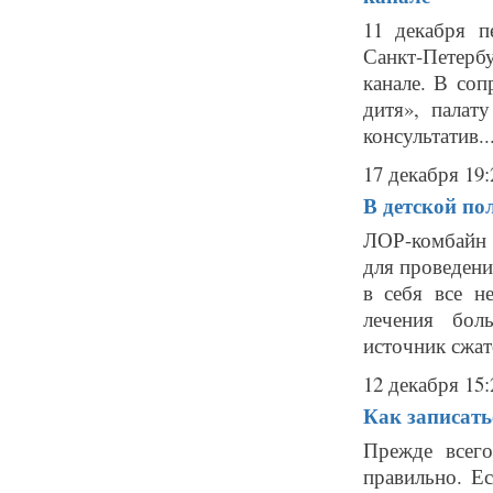
11 декабря п
Санкт-Петер
канале. В со
дитя», палат
консультатив..
17 декабря 19:
В детской п
ЛОР-комбайн 
для проведени
в себя все н
лечения бол
источник сжато
12 декабря 15:
Как записать
Прежде всего
правильно. Е