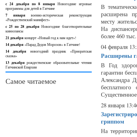
с 24 декабря по 8 января
Новогодние игровые
В тематическ
программы для детей в Гатчине
расширена п
7 января
военно-историческая реконструкция
«Рождественский манифест»
месту житель
c 25 по 28 декабря
Новогодние благотворительные
На диспансер
киносеансы
более 460 тыс.
21 декабря
концерт «Новый год к нам идет»!
14 декабря
«Парад Дедов Морозов» в Гатчине!
04 февраля 13:
14 декабря
новогодний праздник «Приоратская
Расширены г
сказка»
13 декабря
рождественские образовательные чтения
В Год здоро
Гатчинской Епархии
гарантии бес
Александра Д
Самое читаемое
бесплатного
Существенное е
28 января 13:4
Зарегистрир
гриппом
На территори