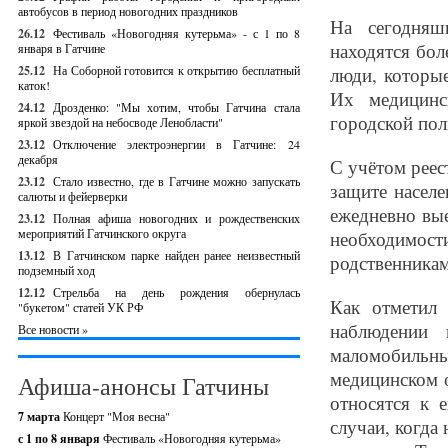
автобусов в период новогодних праздников
На сегодняш
26.12
Фестиваль «Новогодняя кутерьма» - с 1 по 8
находятся бол
января в Гатчине
25.12
На Соборной готовится к открытию бесплатный
люди, которые
каток!
Их медицинс
24.12
Дрозденко: "Мы хотим, чтобы Гатчина стала
городской по
яркой звездой на небосводе Ленобласти"
23.12
Отключение электроэнергии в Гатчине: 24
декабря
С учётом реес
23.12
Стало известно, где в Гатчине можно запускать
защите населе
салюты и фейерверки
ежедневно вы
23.12
Полная афиша новогодних и рождественских
мероприятий Гатчинского округа
необходимос
13.12
В Гатчинском парке найден ранее неизвестный
родственникам
подземный ход
12.12
Стрельба на день рождения обернулась
Как отметил
"букетом" статей УК РФ
наблюдении 
Все новости »
маломобильны
медицинском о
Афиша-анонсы Гатчины
относятся к 
7 марта
Концерт "Моя весна"
случаи, когда 
с 1 по 8 января
Фестиваль «Новогодняя кутерьма»