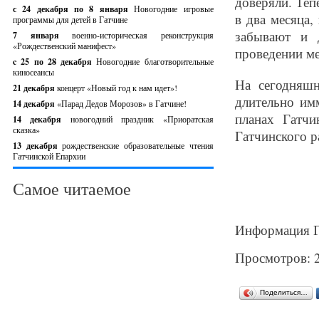
доверяли. Теп
с 24 декабря по 8 января
Новогодние игровые
в два месяца,
программы для детей в Гатчине
забывают и 
7 января
военно-историческая реконструкция
«Рождественский манифест»
проведении ме
c 25 по 28 декабря
Новогодние благотворительные
киносеансы
На сегодняш
21 декабря
концерт «Новый год к нам идет»!
длительно им
14 декабря
«Парад Дедов Морозов» в Гатчине!
планах Гатч
14 декабря
новогодний праздник «Приоратская
сказка»
Гатчинского р
13 декабря
рождественские образовательные чтения
Гатчинской Епархии
Самое читаемое
Информация Г
Просмотров: 
Поделиться…