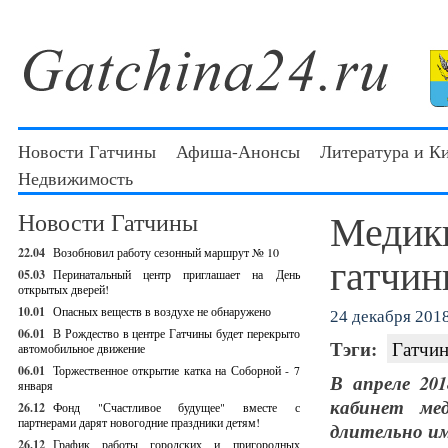
Новости Гатчины
Афиша-Анонсы
Литература и К
Недвижимость
Медик
Новости Гатчины
22.04
Возобновил работу сезонный маршрут № 10
гатчин
05.03
Перинатальный центр приглашает на День
открытых дверей!
10.01
Опасных веществ в воздухе не обнаружено
24 декабря 2018
06.01
В Рождество в центре Гатчины будет перекрыто
Тэги:
Гатчин
автомобильное движение
06.01
Торжественное открытие катка на Соборной - 7
В апреле 20
января
кабинет ме
26.12
Фонд "Счастливое будущее" вместе с
партнерами дарят новогодние праздники детям!
длительно и
26.12
График работы городских и пригородных