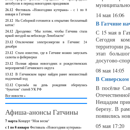
автобусов в период новогодних праздников
муниципальног
26.12
Фестиваль «Новогодняя кутерьма» - с 1 по 8
14 мая 16:06
января в Гатчине
25.12
На Соборной готовится к открытию бесплатный
В Гатчине на
каток!
24.12
Дрозденко: "Мы хотим, чтобы Гатчина стала
С 15 мая в Га
яркой звездой на небосводе Ленобласти"
Сегодня ком
23.12
Отключение электроэнергии в Гатчине: 24
территории р
декабря
этап большог
23.12
Стало известно, где в Гатчине можно запускать
салюты и фейерверки
досугово-спор
23.12
Полная афиша новогодних и рождественских
мероприятий Гатчинского округа
08 мая 14:05
13.12
В Гатчинском парке найден ранее неизвестный
В Сиверском 
подземный ход
12.12
Стрельба на день рождения обернулась
В посёлке Си
"букетом" статей УК РФ
Отечественно
Все новости »
Нещадим приня
березу. В рам
Афиша-анонсы Гатчины
появились нов
7 марта
Концерт "Моя весна"
05 мая 17:20
с 1 по 8 января
Фестиваль «Новогодняя кутерьма»