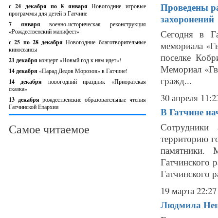
Проведены ра
с 24 декабря по 8 января
Новогодние игровые
программы для детей в Гатчине
захоронений
7 января
военно-историческая реконструкция
«Рождественский манифест»
Сегодня в Г
c 25 по 28 декабря
Новогодние благотворительные
мемориала «Гв
киносеансы
поселке Кобр
21 декабря
концерт «Новый год к нам идет»!
Мемориал «Гв
14 декабря
«Парад Дедов Морозов» в Гатчине!
гражд...
14 декабря
новогодний праздник «Приоратская
сказка»
30 апреля 11:2
13 декабря
рождественские образовательные чтения
Гатчинской Епархии
В Гатчине на
Сотрудники 
Самое читаемое
территорию го
памятники. 
Гатчинского р
Гатчинского р
19 марта 22:27
Людмила Нещ