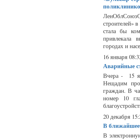
поликлиник
ЛенОблСоюзСт
строителей» в
стала бы ко
привлекала 
городах и насе
16 января 08:3
Аварийные ст
Вчера - 15 я
Нещадим про
граждан. В ч
номер 10 гл
благоустройства 
20 декабря 15:
В ближайшее 
В электронну