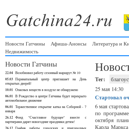
Новости Гатчины
Афиша-Анонсы
Литература и К
Недвижимость
Новос
Новости Гатчины
22.04
Возобновил работу сезонный маршрут № 10
Тег:
благоус
05.03
Перинатальный центр приглашает на День
открытых дверей!
25 мая 14:30
10.01
Опасных веществ в воздухе не обнаружено
Стартовал оч
06.01
В Рождество в центре Гатчины будет перекрыто
автомобильное движение
6 мая стартов
06.01
Торжественное открытие катка на Соборной - 7
января
по программе
26.12
Фонд "Счастливое будущее" вместе с
октября план
партнерами дарят новогодние праздники детям!
Карла Маркса
26.12
График работы городских и пригородных