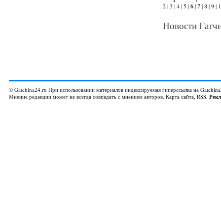
2
|
3
|
4
|
5
|
6
|
7
|
8
|
9
|
1
Новости Гатчи
© Gatchina24.ru При использовании материалов индексируемая гиперссылка на
Gatchina
Мнение редакции может не всегда совпадать с мнением авторов.
Карта сайта
,
RSS
,
Рек