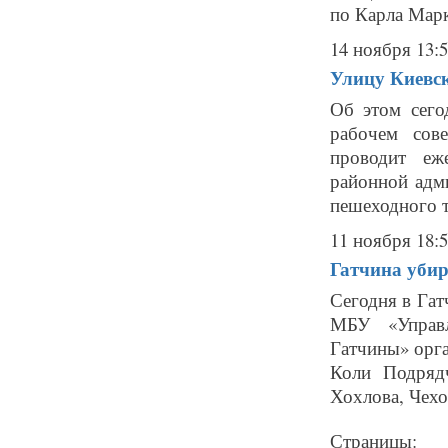
по Карла Марк
14 ноября 13:
Улицу Киевс
Об этом сего
рабочем сов
проводит еж
районной адм
пешеходного т
11 ноября 18:
Гатчина убир
Сегодня в Гат
МБУ «Управл
Гатчины» орга
Коли Подрядч
Хохлова, Чехов
Страницы: