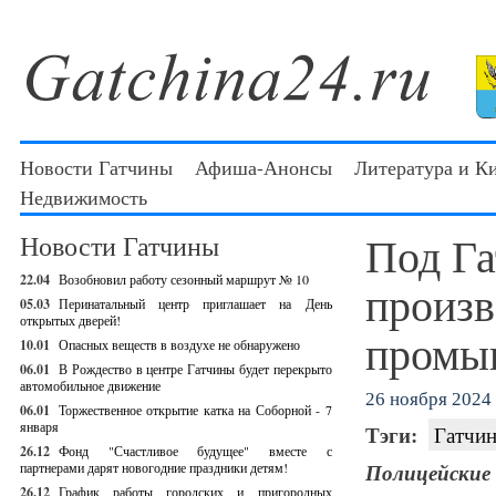
Новости Гатчины
Афиша-Анонсы
Литература и К
Недвижимость
Под Г
Новости Гатчины
22.04
Возобновил работу сезонный маршрут № 10
произв
05.03
Перинатальный центр приглашает на День
открытых дверей!
промы
10.01
Опасных веществ в воздухе не обнаружено
06.01
В Рождество в центре Гатчины будет перекрыто
автомобильное движение
26 ноября 2024 
06.01
Торжественное открытие катка на Соборной - 7
января
Тэги:
Гатчин
26.12
Фонд "Счастливое будущее" вместе с
партнерами дарят новогодние праздники детям!
Полицейски
26.12
График работы городских и пригородных