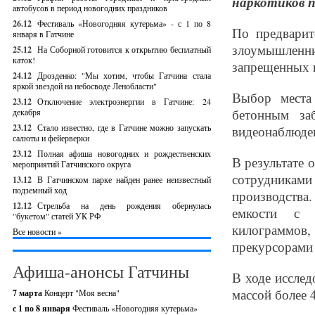
наркотиков 
автобусов в период новогодних праздников
26.12
Фестиваль «Новогодняя кутерьма» - с 1 по 8
По предварит
января в Гатчине
злоумышленни
25.12
На Соборной готовится к открытию бесплатный
каток!
запрещенных 
24.12
Дрозденко: "Мы хотим, чтобы Гатчина стала
яркой звездой на небосводе Ленобласти"
Выбор места
23.12
Отключение электроэнергии в Гатчине: 24
бетонным за
декабря
23.12
Стало известно, где в Гатчине можно запускать
видеонаблюде
салюты и фейерверки
23.12
Полная афиша новогодних и рождественских
В результате 
мероприятий Гатчинского округа
сотрудника
13.12
В Гатчинском парке найден ранее неизвестный
подземный ход
производства
12.12
Стрельба на день рождения обернулась
емкости с 
"букетом" статей УК РФ
килограммов,
Все новости »
прекурсорами 
Афиша-анонсы Гатчины
В ходе исслед
массой более 
7 марта
Концерт "Моя весна"
с 1 по 8 января
Фестиваль «Новогодняя кутерьма»