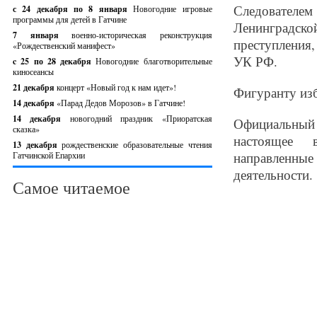
Следовател
с 24 декабря по 8 января
Новогодние игровые
программы для детей в Гатчине
Ленинградск
7 января
военно-историческая реконструкция
преступления,
«Рождественский манифест»
УК РФ.
c 25 по 28 декабря
Новогодние благотворительные
киносеансы
21 декабря
концерт «Новый год к нам идет»!
Фигуранту изб
14 декабря
«Парад Дедов Морозов» в Гатчине!
14 декабря
новогодний праздник «Приоратская
Официальный
сказка»
настоящее 
13 декабря
рождественские образовательные чтения
направленны
Гатчинской Епархии
деятельности.
Самое читаемое