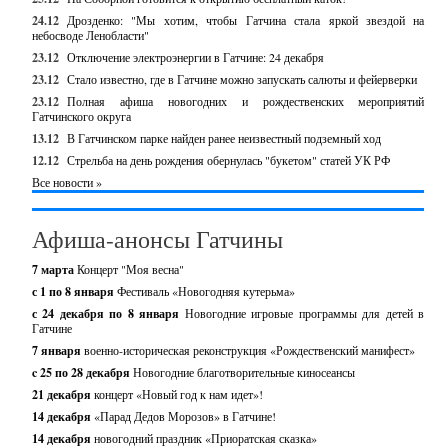
24.12
Дрозденко: "Мы хотим, чтобы Гатчина стала яркой звездой на
небосводе Ленобласти"
23.12
Отключение электроэнергии в Гатчине: 24 декабря
23.12
Стало известно, где в Гатчине можно запускать салюты и фейерверки
23.12
Полная афиша новогодних и рождественских мероприятий
Гатчинского округа
13.12
В Гатчинском парке найден ранее неизвестный подземный ход
12.12
Стрельба на день рождения обернулась "букетом" статей УК РФ
Все новости »
Афиша-анонсы Гатчины
7 марта
Концерт "Моя весна"
с 1 по 8 января
Фестиваль «Новогодняя кутерьма»
с 24 декабря по 8 января
Новогодние игровые программы для детей в
Гатчине
7 января
военно-историческая реконструкция «Рождественский манифест»
c 25 по 28 декабря
Новогодние благотворительные киносеансы
21 декабря
концерт «Новый год к нам идет»!
14 декабря
«Парад Дедов Морозов» в Гатчине!
14 декабря
новогодний праздник «Приоратская сказка»