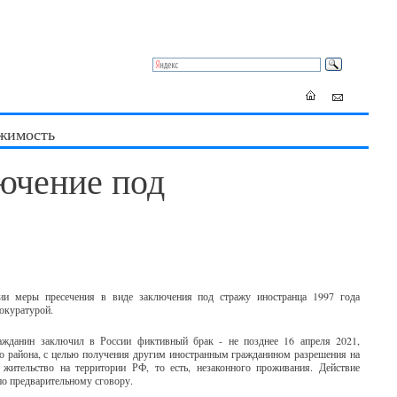
жимость
лючение под
нии меры пресечения в виде заключения под стражу иностранца 1997 года
рокуратурой.
ражданин заключил в России фиктивный брак - не позднее 16 апреля 2021,
го района, с целью получения другим иностранным гражданином разрешения на
жительство на территории РФ, то есть, незаконного проживания. Действие
по предварительному сговору.