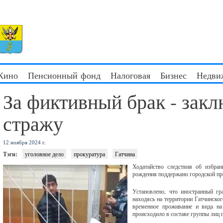
 Кино
Пенсионный фонд
Налоговая
Бизнес
Недви
За фиктивный брак - зак
стражу
12 ноября 2024 г.
Тэги:
уголовное дело
прокуратура
Гатчина
Ходатайство следствия об избра
рождения поддержано городской п
Установлено, что иностранный г
находясь на территории Гатчинско
временное проживание и вида на 
происходило в составе группы лиц 