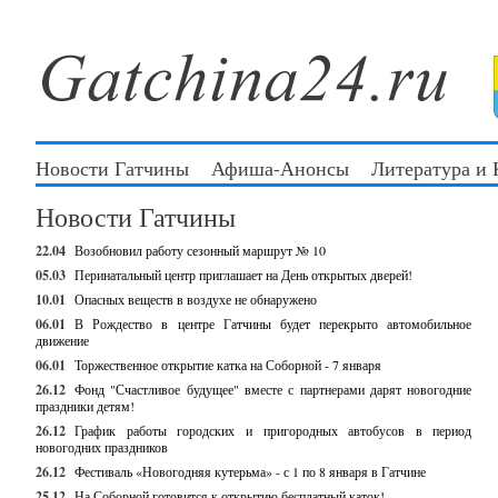
Новости Гатчины
Афиша-Анонсы
Литература и
Новости Гатчины
22.04
Возобновил работу сезонный маршрут № 10
05.03
Перинатальный центр приглашает на День открытых дверей!
10.01
Опасных веществ в воздухе не обнаружено
06.01
В Рождество в центре Гатчины будет перекрыто автомобильное
движение
06.01
Торжественное открытие катка на Соборной - 7 января
26.12
Фонд "Счастливое будущее" вместе с партнерами дарят новогодние
праздники детям!
26.12
График работы городских и пригородных автобусов в период
новогодних праздников
26.12
Фестиваль «Новогодняя кутерьма» - с 1 по 8 января в Гатчине
25.12
На Соборной готовится к открытию бесплатный каток!