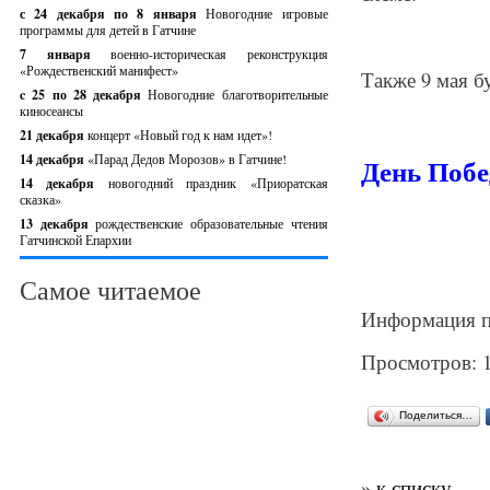
с 24 декабря по 8 января
Новогодние игровые
программы для детей в Гатчине
7 января
военно-историческая реконструкция
«Рождественский манифест»
Также 9 мая б
c 25 по 28 декабря
Новогодние благотворительные
киносеансы
21 декабря
концерт «Новый год к нам идет»!
14 декабря
«Парад Дедов Морозов» в Гатчине!
День Побе
14 декабря
новогодний праздник «Приоратская
сказка»
13 декабря
рождественские образовательные чтения
Гатчинской Епархии
Самое читаемое
Информация п
Просмотров: 
Поделиться…
» к списку