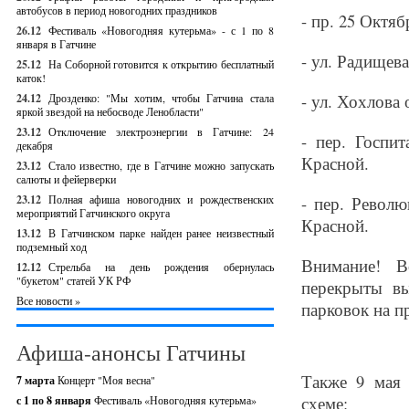
автобусов в период новогодних праздников
- пр. 25 Октя
26.12
Фестиваль «Новогодняя кутерьма» - с 1 по 8
января в Гатчине
- ул. Радищев
25.12
На Соборной готовится к открытию бесплатный
каток!
- ул. Хохлова
24.12
Дрозденко: "Мы хотим, чтобы Гатчина стала
яркой звездой на небосводе Ленобласти"
23.12
Отключение электроэнергии в Гатчине: 24
- пер. Госпи
декабря
Красной.
23.12
Стало известно, где в Гатчине можно запускать
салюты и фейерверки
23.12
Полная афиша новогодних и рождественских
- пер. Револ
мероприятий Гатчинского округа
Красной.
13.12
В Гатчинском парке найден ранее неизвестный
подземный ход
Внимание! В
12.12
Стрельба на день рождения обернулась
"букетом" статей УК РФ
перекрыты в
Все новости »
парковок на п
Афиша-анонсы Гатчины
Также 9 мая 
7 марта
Концерт "Моя весна"
схеме:
с 1 по 8 января
Фестиваль «Новогодняя кутерьма»