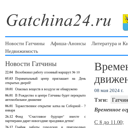
Новости Гатчины
Афиша-Анонсы
Литература и К
Недвижимость
Времен
Новости Гатчины
22.04
Возобновил работу сезонный маршрут № 10
движен
05.03
Перинатальный центр приглашает на День
открытых дверей!
10.01
Опасных веществ в воздухе не обнаружено
08 мая 2024 г.
06.01
В Рождество в центре Гатчины будет перекрыто
Тэги:
Гатчин
автомобильное движение
06.01
Торжественное открытие катка на Соборной - 7
Временное ог
января
26.12
Фонд "Счастливое будущее" вместе с
партнерами дарят новогодние праздники детям!
С 8 до 11.00;
26.12
График работы городских и пригородных