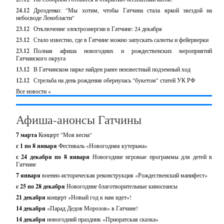
24.12
Дрозденко: "Мы хотим, чтобы Гатчина стала яркой звездой на
небосводе Ленобласти"
23.12
Отключение электроэнергии в Гатчине: 24 декабря
23.12
Стало известно, где в Гатчине можно запускать салюты и фейерверки
23.12
Полная афиша новогодних и рождественских мероприятий
Гатчинского округа
13.12
В Гатчинском парке найден ранее неизвестный подземный ход
12.12
Стрельба на день рождения обернулась "букетом" статей УК РФ
Все новости »
Афиша-анонсы Гатчины
7 марта
Концерт "Моя весна"
с 1 по 8 января
Фестиваль «Новогодняя кутерьма»
с 24 декабря по 8 января
Новогодние игровые программы для детей в
Гатчине
7 января
военно-историческая реконструкция «Рождественский манифест»
c 25 по 28 декабря
Новогодние благотворительные киносеансы
21 декабря
концерт «Новый год к нам идет»!
14 декабря
«Парад Дедов Морозов» в Гатчине!
14 декабря
новогодний праздник «Приоратская сказка»