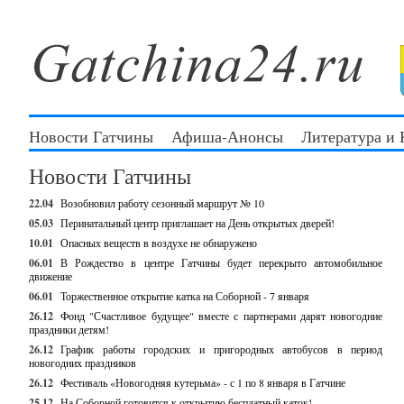
Новости Гатчины
Афиша-Анонсы
Литература и
Новости Гатчины
22.04
Возобновил работу сезонный маршрут № 10
05.03
Перинатальный центр приглашает на День открытых дверей!
10.01
Опасных веществ в воздухе не обнаружено
06.01
В Рождество в центре Гатчины будет перекрыто автомобильное
движение
06.01
Торжественное открытие катка на Соборной - 7 января
26.12
Фонд "Счастливое будущее" вместе с партнерами дарят новогодние
праздники детям!
26.12
График работы городских и пригородных автобусов в период
новогодних праздников
26.12
Фестиваль «Новогодняя кутерьма» - с 1 по 8 января в Гатчине
25.12
На Соборной готовится к открытию бесплатный каток!