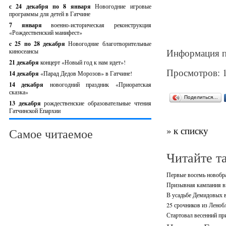
с 24 декабря по 8 января
Новогодние игровые
программы для детей в Гатчине
7 января
военно-историческая реконструкция
«Рождественский манифест»
c 25 по 28 декабря
Новогодние благотворительные
Информация п
киносеансы
21 декабря
концерт «Новый год к нам идет»!
Просмотров: 
14 декабря
«Парад Дедов Морозов» в Гатчине!
14 декабря
новогодний праздник «Приоратская
сказка»
Поделиться…
13 декабря
рождественские образовательные чтения
Гатчинской Епархии
» к списку
Самое читаемое
Читайте т
Первые восемь новобра
Призывная кампания в
В усадьбе Демидовых в
25 срочников из Леноб
Стартовал весенний пр