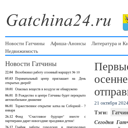
Новости Гатчины
Афиша-Анонсы
Литература и К
Недвижимость
Первы
Новости Гатчины
22.04
Возобновил работу сезонный маршрут № 10
осенне
05.03
Перинатальный центр приглашает на День
открытых дверей!
отправ
10.01
Опасных веществ в воздухе не обнаружено
06.01
В Рождество в центре Гатчины будет перекрыто
автомобильное движение
21 октября 2024 
06.01
Торжественное открытие катка на Соборной - 7
января
Тэги:
Гатчин
26.12
Фонд "Счастливое будущее" вместе с
партнерами дарят новогодние праздники детям!
Сегодня Гат
26.12
График работы городских и пригородных