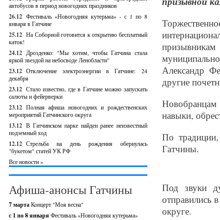
призывной к
автобусов в период новогодних праздников
26.12
Фестиваль «Новогодняя кутерьма» - с 1 по 8
Торжественн
января в Гатчине
интернацион
25.12
На Соборной готовится к открытию бесплатный
каток!
призывникам 
24.12
Дрозденко: "Мы хотим, чтобы Гатчина стала
муниципально
яркой звездой на небосводе Ленобласти"
Александр Ф
23.12
Отключение электроэнергии в Гатчине: 24
декабря
другие почетн
23.12
Стало известно, где в Гатчине можно запускать
салюты и фейерверки
Новобранцам
23.12
Полная афиша новогодних и рождественских
навыки, обрес
мероприятий Гатчинского округа
13.12
В Гатчинском парке найден ранее неизвестный
подземный ход
По традиции,
12.12
Стрельба на день рождения обернулась
Гатчины.
"букетом" статей УК РФ
Все новости »
Под звуки д
Афиша-анонсы Гатчины
отправились в
7 марта
Концерт "Моя весна"
округе.
с 1 по 8 января
Фестиваль «Новогодняя кутерьма»