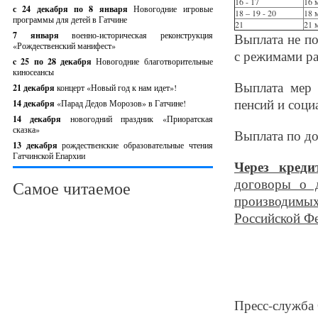
16 - 17
16 
с 24 декабря по 8 января
Новогодние игровые
18 – 19 - 20
18 
программы для детей в Гатчине
21
21 
7 января
военно-историческая реконструкция
Выплата не по
«Рождественский манифест»
с режимами ра
c 25 по 28 декабря
Новогодние благотворительные
киносеансы
Выплата мер 
21 декабря
концерт «Новый год к нам идет»!
пенсий и соци
14 декабря
«Парад Дедов Морозов» в Гатчине!
14 декабря
новогодний праздник «Приоратская
сказка»
Выплата по до
13 декабря
рождественские образовательные чтения
Гатчинской Епархии
Через креди
договоры о 
Самое читаемое
производим
Российской Ф
Пресс-служба