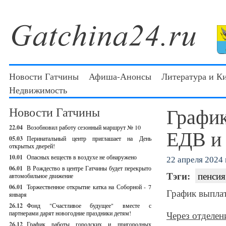
Новости Гатчины
Афиша-Анонсы
Литература и К
Недвижимость
График
Новости Гатчины
22.04
Возобновил работу сезонный маршрут № 10
ЕДВ и 
05.03
Перинатальный центр приглашает на День
открытых дверей!
10.01
Опасных веществ в воздухе не обнаружено
22 апреля 2024 г
06.01
В Рождество в центре Гатчины будет перекрыто
Тэги:
пенсия
автомобильное движение
06.01
Торжественное открытие катка на Соборной - 7
График выплат
января
26.12
Фонд "Счастливое будущее" вместе с
партнерами дарят новогодние праздники детям!
Через отделен
26.12
График работы городских и пригородных