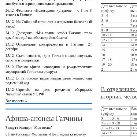
автобусов в период новогодних праздников
Дата выплаты по
Дата
26.12
Фестиваль «Новогодняя кутерьма» - с 1 по 8
графику
вып
января в Гатчине
3 - 4
3 м
5 - 6
4 м
25.12
На Соборной готовится к открытию бесплатный
7
7 м
каток!
8 - 9
8 м
24.12
Дрозденко: "Мы хотим, чтобы Гатчина стала
10 - 11
10 
яркой звездой на небосводе Ленобласти"
12 - 13
11 
23.12
Отключение электроэнергии в Гатчине: 24
14
14 
декабря
15
15 
16
16 
23.12
Стало известно, где в Гатчине можно запускать
17 - 18
17 
салюты и фейерверки
19 - 20
18 
23.12
Полная афиша новогодних и рождественских
21
21 
мероприятий Гатчинского округа
13.12
В Гатчинском парке найден ранее неизвестный
подземный ход
В отделениях
12.12
Стрельба на день рождения обернулась
"букетом" статей УК РФ
вторник, четве
Все новости »
Дата выплаты по
Дат
графику
вып
Афиша-анонсы Гатчины
3 – 4 – 5 - 6
4 м
7 – 8 – 9 -10
7 м
7 марта
Концерт "Моя весна"
11 – 12 - 13
11 
14 - 15
14 
с 1 по 8 января
Фестиваль «Новогодняя кутерьма»