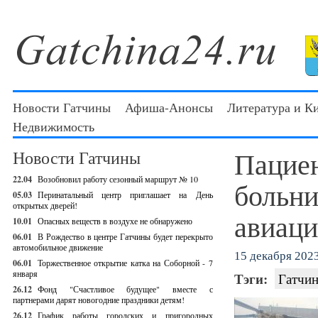
Новости Гатчины
Афиша-Анонсы
Литература и К
Недвижимость
Пациен
Новости Гатчины
22.04
Возобновил работу сезонный маршрут № 10
больни
05.03
Перинатальный центр приглашает на День
открытых дверей!
авиаци
10.01
Опасных веществ в воздухе не обнаружено
06.01
В Рождество в центре Гатчины будет перекрыто
автомобильное движение
15 декабря 2023
06.01
Торжественное открытие катка на Соборной - 7
января
Тэги:
Гатчин
26.12
Фонд "Счастливое будущее" вместе с
партнерами дарят новогодние праздники детям!
26.12
График работы городских и пригородных