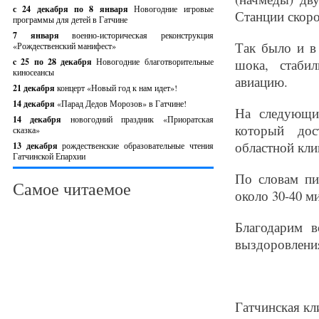
с 24 декабря по 8 января
Новогодние игровые
Станции скор
программы для детей в Гатчине
7 января
военно-историческая реконструкция
Так было и в 
«Рождественский манифест»
c 25 по 28 декабря
Новогодние благотворительные
шока, стаби
киносеансы
авиацию.
21 декабря
концерт «Новый год к нам идет»!
14 декабря
«Парад Дедов Морозов» в Гатчине!
На следующие
14 декабря
новогодний праздник «Приоратская
который дос
сказка»
областной кли
13 декабря
рождественские образовательные чтения
Гатчинской Епархии
По словам пи
Самое читаемое
около 30-40 м
Благодарим в
выздоровлени
Гатчинская кл