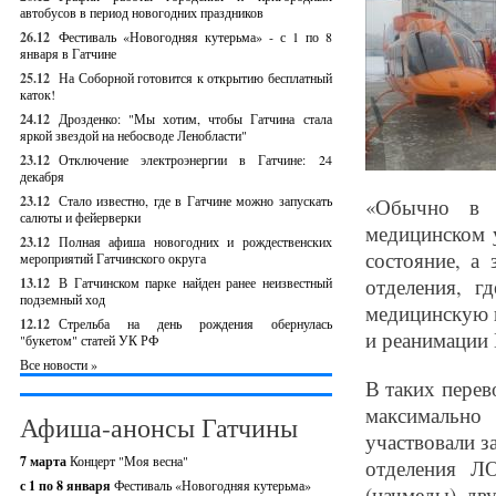
автобусов в период новогодних праздников
26.12
Фестиваль «Новогодняя кутерьма» - с 1 по 8
января в Гатчине
25.12
На Соборной готовится к открытию бесплатный
каток!
24.12
Дрозденко: "Мы хотим, чтобы Гатчина стала
яркой звездой на небосводе Ленобласти"
23.12
Отключение электроэнергии в Гатчине: 24
декабря
23.12
Стало известно, где в Гатчине можно запускать
«Обычно в 
салюты и фейерверки
медицинском 
23.12
Полная афиша новогодних и рождественских
состояние, а
мероприятий Гатчинского округа
отделения, г
13.12
В Гатчинском парке найден ранее неизвестный
подземный ход
медицинскую 
12.12
Стрельба на день рождения обернулась
и реанимации
"букетом" статей УК РФ
Все новости »
В таких перев
максимально
Афиша-анонсы Гатчины
участвовали 
7 марта
Концерт "Моя весна"
отделения Л
с 1 по 8 января
Фестиваль «Новогодняя кутерьма»
(начмеды) д