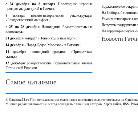
с 24 декабря по 8 января
Новогодние игровые
Торжественное открыти
программы для детей в Гатчине
На Соборной готовится
7 января
военно-историческая реконструкция
Ремонт теплотрассы ос
«Рождественский манифест»
Депутаты поддержали 
c 25 по 28 декабря
Новогодние благотворительные
На территории музея-з
киносеансы
Новости Гатчи
21 декабря
концерт «Новый год к нам идет»!
14 декабря
«Парад Дедов Морозов» в Гатчине!
14 декабря
новогодний праздник «Приоратская
сказка»
13 декабря
рождественские образовательные чтения
Гатчинской Епархии
Самое читаемое
© Gatchina24.ru При использовании материалов индексируемая гиперссылка на
Gatchina
Мнение редакции может не всегда совпадать с мнением авторов.
Карта сайта
,
RSS
,
Рек