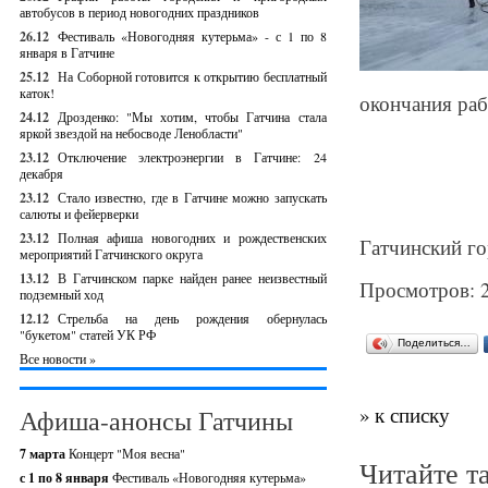
автобусов в период новогодних праздников
26.12
Фестиваль «Новогодняя кутерьма» - с 1 по 8
января в Гатчине
25.12
На Соборной готовится к открытию бесплатный
каток!
окончания раб
24.12
Дрозденко: "Мы хотим, чтобы Гатчина стала
яркой звездой на небосводе Ленобласти"
23.12
Отключение электроэнергии в Гатчине: 24
декабря
23.12
Стало известно, где в Гатчине можно запускать
салюты и фейерверки
23.12
Полная афиша новогодних и рождественских
Гатчинский го
мероприятий Гатчинского округа
13.12
В Гатчинском парке найден ранее неизвестный
Просмотров: 
подземный ход
12.12
Стрельба на день рождения обернулась
"букетом" статей УК РФ
Поделиться…
Все новости »
» к списку
Афиша-анонсы Гатчины
7 марта
Концерт "Моя весна"
Читайте т
с 1 по 8 января
Фестиваль «Новогодняя кутерьма»