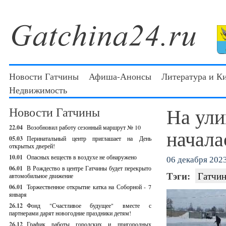
Новости Гатчины
Афиша-Анонсы
Литература и К
Недвижимость
На ули
Новости Гатчины
22.04
Возобновил работу сезонный маршрут № 10
начала
05.03
Перинатальный центр приглашает на День
открытых дверей!
10.01
Опасных веществ в воздухе не обнаружено
06 декабря 2023
06.01
В Рождество в центре Гатчины будет перекрыто
Тэги:
Гатчин
автомобильное движение
06.01
Торжественное открытие катка на Соборной - 7
января
26.12
Фонд "Счастливое будущее" вместе с
партнерами дарят новогодние праздники детям!
26.12
График работы городских и пригородных