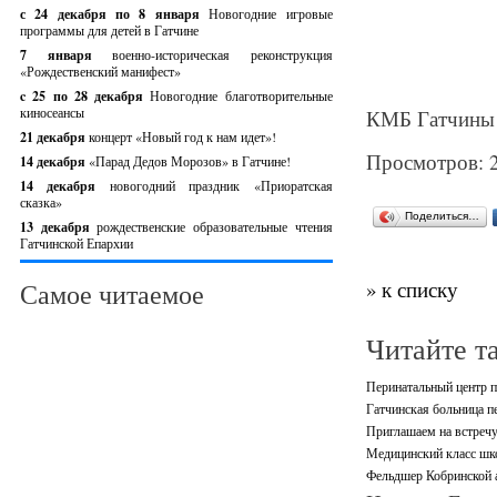
с 24 декабря по 8 января
Новогодние игровые
программы для детей в Гатчине
7 января
военно-историческая реконструкция
«Рождественский манифест»
c 25 по 28 декабря
Новогодние благотворительные
киносеансы
КМБ Гатчины
21 декабря
концерт «Новый год к нам идет»!
Просмотров: 
14 декабря
«Парад Дедов Морозов» в Гатчине!
14 декабря
новогодний праздник «Приоратская
сказка»
Поделиться…
13 декабря
рождественские образовательные чтения
Гатчинской Епархии
» к списку
Самое читаемое
Читайте т
Перинатальный центр п
Гатчинская больница 
Приглашаем на встречу
Медицинский класс шк
Фельдшер Кобринской 