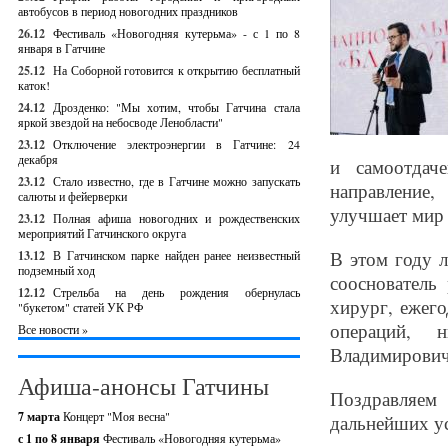
автобусов в период новогодних праздников
26.12
Фестиваль «Новогодняя кутерьма» - с 1 по 8
января в Гатчине
25.12
На Соборной готовится к открытию бесплатный
каток!
24.12
Дрозденко: "Мы хотим, чтобы Гатчина стала
яркой звездой на небосводе Ленобласти"
23.12
Отключение электроэнергии в Гатчине: 24
декабря
и самоотдач
23.12
Стало известно, где в Гатчине можно запускать
направление,
салюты и фейерверки
улучшает мир 
23.12
Полная афиша новогодних и рождественских
мероприятий Гатчинского округа
В этом году 
13.12
В Гатчинском парке найден ранее неизвестный
подземный ход
сооснователь
12.12
Стрельба на день рождения обернулась
хирург, ежег
"букетом" статей УК РФ
операций, 
Все новости »
Владимирович
Афиша-анонсы Гатчины
Поздравляем
7 марта
Концерт "Моя весна"
дальнейших ус
с 1 по 8 января
Фестиваль «Новогодняя кутерьма»