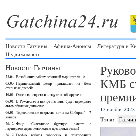
Новости Гатчины
Афиша-Анонсы
Литература и К
Недвижимость
Руково
Новости Гатчины
22.04
Возобновил работу сезонный маршрут № 10
КМБ ст
05.03
Перинатальный центр приглашает на День
открытых дверей!
преми
10.01
Опасных веществ в воздухе не обнаружено
06.01
В Рождество в центре Гатчины будет перекрыто
автомобильное движение
13 ноября 2023 
06.01
Торжественное открытие катка на Соборной - 7
января
Тэги:
Гатчин
26.12
Фонд "Счастливое будущее" вместе с
партнерами дарят новогодние праздники детям!
26.12
График работы городских и пригородных