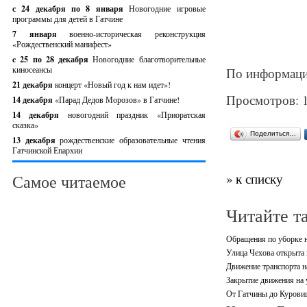
с 24 декабря по 8 января
Новогодние игровые
программы для детей в Гатчине
7 января
военно-историческая реконструкция
«Рождественский манифест»
c 25 по 28 декабря
Новогодние благотворительные
киносеансы
По информаци
21 декабря
концерт «Новый год к нам идет»!
Просмотров: 
14 декабря
«Парад Дедов Морозов» в Гатчине!
14 декабря
новогодний праздник «Приоратская
сказка»
Поделиться…
13 декабря
рождественские образовательные чтения
Гатчинской Епархии
» к списку
Самое читаемое
Читайте т
Обращения по уборке н
Улица Чехова открыта 
Движение транспорта н
Закрытие движения на 
От Гатчины до Куровиц