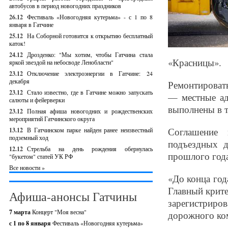
автобусов в период новогодних праздников
26.12
Фестиваль «Новогодняя кутерьма» - с 1 по 8
января в Гатчине
25.12
На Соборной готовится к открытию бесплатный
каток!
24.12
Дрозденко: "Мы хотим, чтобы Гатчина стала
«Красницы».
яркой звездой на небосводе Ленобласти"
23.12
Отключение электроэнергии в Гатчине: 24
декабря
Ремонтироват
23.12
Стало известно, где в Гатчине можно запускать
— местные ад
салюты и фейерверки
выполнены в т
23.12
Полная афиша новогодних и рождественских
мероприятий Гатчинского округа
Соглашение 
13.12
В Гатчинском парке найден ранее неизвестный
подземный ход
подъездных д
12.12
Стрельба на день рождения обернулась
прошлого года
"букетом" статей УК РФ
Все новости »
«До конца год
Главный крите
Афиша-анонсы Гатчины
зарегистрир
7 марта
Концерт "Моя весна"
дорожного ком
с 1 по 8 января
Фестиваль «Новогодняя кутерьма»