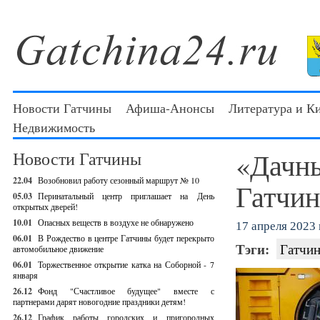
Новости Гатчины
Афиша-Анонсы
Литература и К
Недвижимость
«Дачны
Новости Гатчины
22.04
Возобновил работу сезонный маршрут № 10
Гатчин
05.03
Перинатальный центр приглашает на День
открытых дверей!
10.01
Опасных веществ в воздухе не обнаружено
17 апреля 2023 г
06.01
В Рождество в центре Гатчины будет перекрыто
Тэги:
Гатчин
автомобильное движение
06.01
Торжественное открытие катка на Соборной - 7
января
26.12
Фонд "Счастливое будущее" вместе с
партнерами дарят новогодние праздники детям!
26.12
График работы городских и пригородных