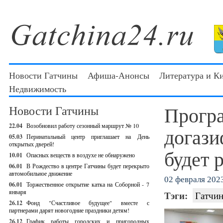
Новости Гатчины
Афиша-Анонсы
Литература и К
Недвижимость
Прогр
Новости Гатчины
22.04
Возобновил работу сезонный маршрут № 10
догази
05.03
Перинатальный центр приглашает на День
открытых дверей!
будет 
10.01
Опасных веществ в воздухе не обнаружено
06.01
В Рождество в центре Гатчины будет перекрыто
автомобильное движение
02 февраля 2023
06.01
Торжественное открытие катка на Соборной - 7
января
Тэги:
Гатчин
26.12
Фонд "Счастливое будущее" вместе с
партнерами дарят новогодние праздники детям!
26.12
График работы городских и пригородных