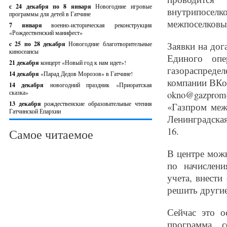
с 24 декабря по 8 января
Новогодние игровые
внутрипосе
программы для детей в Гатчине
межпоселковых
7 января
военно-историческая реконструкция
«Рождественский манифест»
c 25 по 28 декабря
Новогодние благотворительные
Заявки на дог
киносеансы
Единого опер
21 декабря
концерт «Новый год к нам идет»!
газораспредел
14 декабря
«Парад Дедов Морозов» в Гатчине!
компании ВКон
14 декабря
новогодний праздник «Приоратская
сказка»
okno@gazprom-
13 декабря
рождественские образовательные чтения
«Газпром меж
Гатчинской Епархии
Ленинградская
16.
Самое читаемое
В центре мож
по начислен
учета, внест
решить други
Сейчас это о
программа с