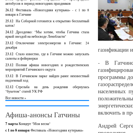
автобусов в период новогодних праздников
26.12
Фестиваль «Новогодняя кутерьма» - с 1 по 8
января в Гатчине
25.12
На Соборной готовится к открытию бесплатный
каток!
24.12
Дрозденко: "Мы хотим, чтобы Гатчина стала
яркой звездой на небосводе Ленобласти"
23.12
Отключение электроэнергии в Гатчине: 24
декабря
газификации и
23.12
Стало известно, где в Гатчине можно запускать
салюты и фейерверки
- В Гатчин
23.12
Полная афиша новогодних и рождественских
газифициров
мероприятий Гатчинского округа
программы до
13.12
В Гатчинском парке найден ранее неизвестный
подземный ход
газораспред
12.12
Стрельба на день рождения обернулась
населенных п
"букетом" статей УК РФ
положительн
Все новости »
энергетическ
включить в п
Афиша-анонсы Гатчины
7 марта
Концерт "Моя весна"
Андрей Серге
с 1 по 8 января
Фестиваль «Новогодняя кутерьма»
проводится