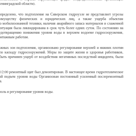
енинградской области).
пределено, что подтопление на Сиверском гидроузле не представляет угрозы
имуществу физических и юридических лиц, а также ущерба объектам
о мобилизованной техники, наличия аварийного запаса материалов и слаженной
ситуация была ликвидирована в срок чуть более одних суток. По состоянию на
едотвращению понижения уровня воды в верхнем водоеме гидросооружения,
монтажным работам.
ных зон подтопления, организовано регулирование верхней и нижних плотин
о каскаду гидросооружений. Меры по защите жизни и здоровья работников,
быть причинен ущерб от воздействия негативных последствий инцидента, были
 12:00 ремонтный щит был демонтирован. В настоящее время гидротехническое
ный подъем уровня воды Организован постоянный усиленный послеремонтный
а.
оль и регулирование уровня воды.