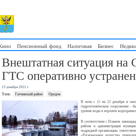
 Кино
Пенсионный фонд
Налоговая
Бизнес
Недви
Внештатная ситуация на 
ГТС оперативно устранен
23 декабря 2022 г.
Тэги:
Гатчинский район
Оредеж
В ночь с 21 на 22 декабря в свя
гидротехническом сооружении – бы
уровня воды в верхнем водохранил
В соответствии с Планом ликвидац
района и администрации муници
подрядной организации, ответстве
«Региональное агентство природ