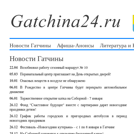
Новости Гатчины
Афиша-Анонсы
Литература и
Новости Гатчины
22.04
Возобновил работу сезонный маршрут № 10
05.03
Перинатальный центр приглашает на День открытых дверей!
10.01
Опасных веществ в воздухе не обнаружено
06.01
В Рождество в центре Гатчины будет перекрыто автомобильное
движение
06.01
Торжественное открытие катка на Соборной - 7 января
26.12
Фонд "Счастливое будущее" вместе с партнерами дарят новогодние
праздники детям!
26.12
График работы городских и пригородных автобусов в период
новогодних праздников
26.12
Фестиваль «Новогодняя кутерьма» - с 1 по 8 января в Гатчине
25.12
На Соборной готовится к открытию бесплатный каток!