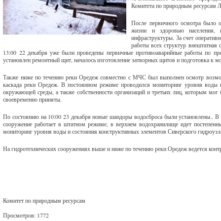
Комитета по природным ресурсам Л
После первичного осмотра было о
жизни и здоровью населения, 
инфраструктуры. За счет оперативн
работы всех структур внештатная 
13:00 22 декабря уже были проведены первичные противоаварийные работы по пр
установлен ремонтный щит, началось изготовление затворных щитов и подготовка к 
Также ниже по течению реки Оредеж совместно с МЧС был выполнен осмотр возмож
каскада реки Оредеж. В постоянном режиме проводился мониторинг уровня воды п
окружающей среды, а также собственности организаций и третьих лиц, которым мог 
своевременно приняты.
По состоянию на 10:00 23 декабря новые шандоры водосброса были установлены.. В
сооружение работает в штатном режиме, в верхнем водохранилище идет постепен
мониторинг уровня воды и состояния конструктивных элементов Сиверского гидроузл
На гидротехнических сооружениях выше и ниже по течению реки Оредеж ведется контр
Комитет по природным ресурсам
Просмотров: 1772