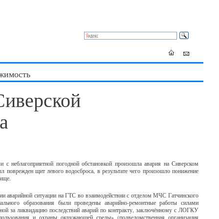
жимость
Сиверской
а
зи с неблагоприятной погодной обстановкой произошла авария на Сиверском
л поврежден щит левого водосброса, в результате чего произошло понижение
ище.
ии аварийной ситуации на ГТС во взаимодействии с отделом МЧС Гатчинского
пального образования были проведены аварийно-ремонтные работы силами
нной за ликвидацию последствий аварий по контракту, заключённому с ЛОГКУ
опользования и охраны окружающей среды» (подведомственная организация