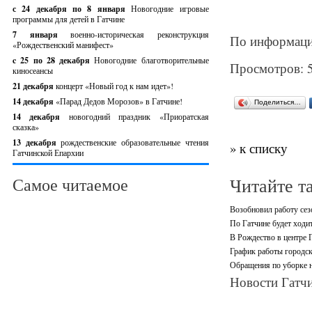
с 24 декабря по 8 января
Новогодние игровые
программы для детей в Гатчине
7 января
военно-историческая реконструкция
По информаци
«Рождественский манифест»
c 25 по 28 декабря
Новогодние благотворительные
Просмотров: 
киносеансы
21 декабря
концерт «Новый год к нам идет»!
14 декабря
«Парад Дедов Морозов» в Гатчине!
Поделиться…
14 декабря
новогодний праздник «Приоратская
сказка»
13 декабря
рождественские образовательные чтения
» к списку
Гатчинской Епархии
Читайте т
Самое читаемое
Возобновил работу се
По Гатчине будет ходи
В Рождество в центре 
График работы городск
Обращения по уборке н
Новости Гатчи