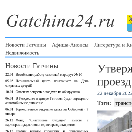
Новости Гатчины
Афиша-Анонсы
Литература и К
Недвижимость
Утвер
Новости Гатчины
22.04
Возобновил работу сезонный маршрут № 10
проезд
05.03
Перинатальный центр приглашает на День
открытых дверей!
10.01
Опасных веществ в воздухе не обнаружено
22 декабря 2022
06.01
В Рождество в центре Гатчины будет перекрыто
Тэги:
трансп
автомобильное движение
06.01
Торжественное открытие катка на Соборной - 7
января
26.12
Фонд "Счастливое будущее" вместе с
партнерами дарят новогодние праздники детям!
26.12
График работы городских и пригородных