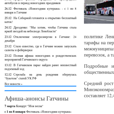
автобусов в период новогодних праздников
26.12
Фестиваль «Новогодняя кутерьма» - с 1 по 8
января в Гатчине
25.12
На Соборной готовится к открытию бесплатный
каток!
24.12
Дрозденко: "Мы хотим, чтобы Гатчина стала
яркой звездой на небосводе Ленобласти"
политике Лен
23.12
Отключение электроэнергии в Гатчине: 24
декабря
тарифы на пе
23.12
Стало известно, где в Гатчине можно запускать
межмуниципа
салюты и фейерверки
перевозок, а 
23.12
Полная афиша новогодних и рождественских
мероприятий Гатчинского округа
Подробные и
13.12
В Гатчинском парке найден ранее неизвестный
подземный ход
общественных
12.12
Стрельба на день рождения обернулась
"букетом" статей УК РФ
Средний рост
Все новости »
Минэкономр
составляет 12,
Афиша-анонсы Гатчины
7 марта
Концерт "Моя весна"
с 1 по 8 января
Фестиваль «Новогодняя кутерьма»