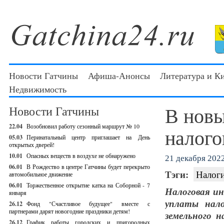
Новости Гатчины
Афиша-Анонсы
Литература и К
Недвижимость
В новы
Новости Гатчины
22.04
Возобновил работу сезонный маршрут № 10
налого
05.03
Перинатальный центр приглашает на День
открытых дверей!
10.01
Опасных веществ в воздухе не обнаружено
21 декабря 2022
06.01
В Рождество в центре Гатчины будет перекрыто
Тэги:
Налог
автомобильное движение
06.01
Торжественное открытие катка на Соборной - 7
Налоговая ин
января
уплаты нало
26.12
Фонд "Счастливое будущее" вместе с
партнерами дарят новогодние праздники детям!
земельного н
26.12
График работы городских и пригородных