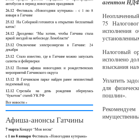
агентом НДФ
автобусов в период новогодних праздников
26.12
Фестиваль «Новогодняя кутерьма» - с 1 по 8
Неоплаченный 
января в Гатчине
25.12
На Соборной готовится к открытию бесплатный
75 Налогово
каток!
исполнения о
24.12
Дрозденко: "Мы хотим, чтобы Гатчина стала
установленным
яркой звездой на небосводе Ленобласти"
23.12
Отключение электроэнергии в Гатчине: 24
декабря
Налоговый ор
23.12
Стало известно, где в Гатчине можно запускать
исполнено дол
салюты и фейерверки
взыскания нал
23.12
Полная афиша новогодних и рождественских
мероприятий Гатчинского округа
Уплатить зад
13.12
В Гатчинском парке найден ранее неизвестный
подземный ход
для физическ
12.12
Стрельба на день рождения обернулась
пошлин».
"букетом" статей УК РФ
Все новости »
Рекомендуем 
имущественным
Афиша-анонсы Гатчины
7 марта
Концерт "Моя весна"
с 1 по 8 января
Фестиваль «Новогодняя кутерьма»