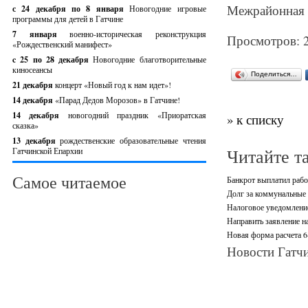
Межрайонная 
с 24 декабря по 8 января
Новогодние игровые
программы для детей в Гатчине
7 января
военно-историческая реконструкция
Просмотров: 
«Рождественский манифест»
c 25 по 28 декабря
Новогодние благотворительные
киносеансы
Поделиться…
21 декабря
концерт «Новый год к нам идет»!
14 декабря
«Парад Дедов Морозов» в Гатчине!
14 декабря
новогодний праздник «Приоратская
» к списку
сказка»
13 декабря
рождественские образовательные чтения
Читайте т
Гатчинской Епархии
Самое читаемое
Банкрот выплатил рабо
Долг за коммунальные 
Налоговое уведомление
Направить заявление н
Новая форма расчета 6
Новости Гатчи