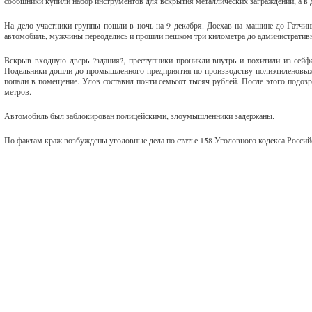
сообщники купили набор инструментов для вскрытия металлических заграждений, а в д
На дело участники группы пошли в ночь на 9 декабря. Доехав на машине до Гатчин
автомобиль, мужчины переоделись и прошли пешком три километра до административно
Вскрыв входную дверь ?здания
?
, преступники проникли внутрь и похитили из сей
Подельники дошли до промышленного предприятия по производству полиэтиленовых 
попали в помещение. Улов составил почти семьсот тысяч рублей. После этого подозр
метров.
Автомобиль был заблокирован полицейскими, злоумышленники задержаны.
По фактам краж возбуждены уголовные дела по статье 158 Уголовного кодекса Россий