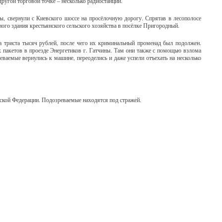
ругой торговой точке – несколько радиостанций.
ы, свернули с Киевского шоссе на просёлочную дорогу. Спрятав в лесополосе
го здания крестьянского сельского хозяйства в посёлке Пригородный.
фа триста тысяч рублей, после чего их криминальный променад был подолжен.
пакетов в проезде Энергетиков г. Гатчины. Там они также с помощью взлома
еваемые вернулись к машине, переоделись и даже успели отъехать на несколько
ской Федерации. Подозреваемые находятся под стражей.