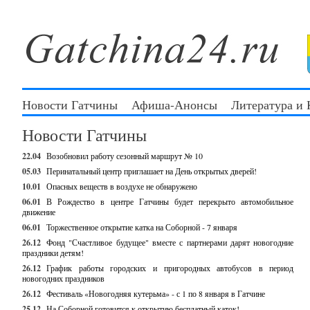
Новости Гатчины
Афиша-Анонсы
Литература и
Новости Гатчины
22.04
Возобновил работу сезонный маршрут № 10
05.03
Перинатальный центр приглашает на День открытых дверей!
10.01
Опасных веществ в воздухе не обнаружено
06.01
В Рождество в центре Гатчины будет перекрыто автомобильное
движение
06.01
Торжественное открытие катка на Соборной - 7 января
26.12
Фонд "Счастливое будущее" вместе с партнерами дарят новогодние
праздники детям!
26.12
График работы городских и пригородных автобусов в период
новогодних праздников
26.12
Фестиваль «Новогодняя кутерьма» - с 1 по 8 января в Гатчине
25.12
На Соборной готовится к открытию бесплатный каток!