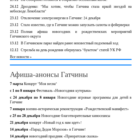
24.12
Дрозденко: "Мы хотим, чтобы Гатчина стала яркой звездой на
небосводе Ленобласти"
23.12
Отключение электроэнергии в Гатчине: 24 декабря
23.12
Стало известно, где в Гатчине можно запускать салюты и фейерверки
23.12
Полная афиша новогодних и рождественских мероприятий
Гатчинского округа
13.12
В Гатчинском парке найден ранее неизвестный подземный ход
12.12
Стрельба на день рождения обернулась "букетом" статей УК РФ
Все новости »
Афиша-анонсы Гатчины
7 марта
Концерт "Моя весна"
с 1 по 8 января
Фестиваль «Новогодняя кутерьма»
с 24 декабря по 8 января
Новогодние игровые программы для детей в
Гатчине
7 января
военно-историческая реконструкция «Рождественский манифест»
c 25 по 28 декабря
Новогодние благотворительные киносеансы
21 декабря
концерт «Новый год к нам идет»!
14 декабря
«Парад Дедов Морозов» в Гатчине!
14 декабря
новогодний праздник «Приоратская сказка»