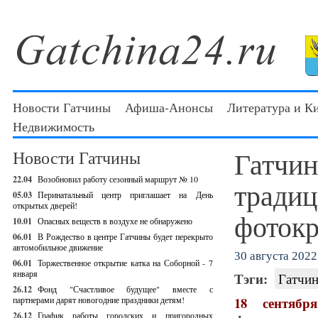
Новости Гатчины
Афиша-Анонсы
Литература и К
Недвижимость
Гатчин
Новости Гатчины
22.04
Возобновил работу сезонный маршрут № 10
тради
05.03
Перинатальный центр приглашает на День
открытых дверей!
фотокр
10.01
Опасных веществ в воздухе не обнаружено
06.01
В Рождество в центре Гатчины будет перекрыто
автомобильное движение
30 августа 2022 
06.01
Торжественное открытие катка на Соборной - 7
января
Тэги:
Гатчин
26.12
Фонд "Счастливое будущее" вместе с
18 сентяб
партнерами дарят новогодние праздники детям!
26.12
График работы городских и пригородных