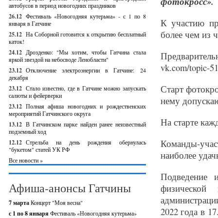
фотокросс».
автобусов в период новогодних праздников
26.12
Фестиваль «Новогодняя кутерьма» - с 1 по 8
К участию пр
января в Гатчине
более чем из 
25.12
На Соборной готовится к открытию бесплатный
каток!
24.12
Дрозденко: "Мы хотим, чтобы Гатчина стала
Предварительн
яркой звездой на небосводе Ленобласти"
vk.com/topic-
23.12
Отключение электроэнергии в Гатчине: 24
декабря
Старт фотокрос
23.12
Стало известно, где в Гатчине можно запускать
салюты и фейерверки
нему допуска
23.12
Полная афиша новогодних и рождественских
мероприятий Гатчинского округа
На старте каж
13.12
В Гатчинском парке найден ранее неизвестный
подземный ход
Команды-участ
12.12
Стрельба на день рождения обернулась
"букетом" статей УК РФ
наиболее уда
Все новости »
Подведение 
Афиша-анонсы Гатчины
физической 
администрации
7 марта
Концерт "Моя весна"
2022 года в 1
с 1 по 8 января
Фестиваль «Новогодняя кутерьма»