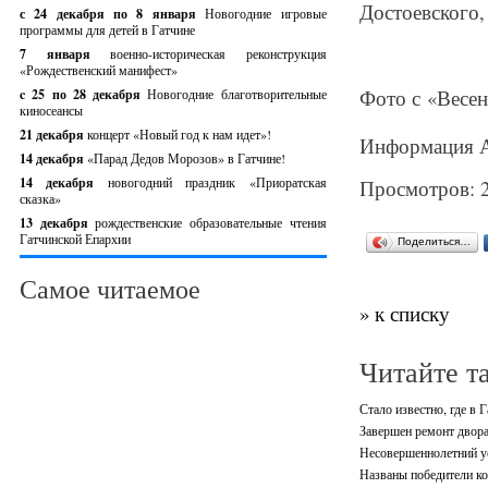
Достоевского, 
с 24 декабря по 8 января
Новогодние игровые
программы для детей в Гатчине
7 января
военно-историческая реконструкция
«Рождественский манифест»
Фото с «Весен
c 25 по 28 декабря
Новогодние благотворительные
киносеансы
21 декабря
концерт «Новый год к нам идет»!
Информация А
14 декабря
«Парад Дедов Морозов» в Гатчине!
14 декабря
новогодний праздник «Приоратская
Просмотров: 
сказка»
13 декабря
рождественские образовательные чтения
Гатчинской Епархии
Поделиться…
Самое читаемое
» к списку
Читайте т
Стало известно, где в 
Завершен ремонт двора
Несовершеннолетний ус
Названы победители ко