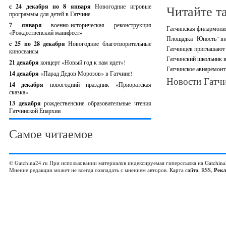
с 24 декабря по 8 января
Новогодние игровые
Читайте т
программы для детей в Гатчине
7 января
военно-историческая реконструкция
Гатчинская филармони
«Рождественский манифест»
Площадка "Юность" вно
c 25 по 28 декабря
Новогодние благотворительные
Гатчинцев приглашают 
киносеансы
Гатчинский школьник в
21 декабря
концерт «Новый год к нам идет»!
Гатчинское авиаремонт
14 декабря
«Парад Дедов Морозов» в Гатчине!
Новости Гатчи
14 декабря
новогодний праздник «Приоратская
сказка»
13 декабря
рождественские образовательные чтения
Гатчинской Епархии
Самое читаемое
© Gatchina24.ru При использовании материалов индексируемая гиперссылка на
Gatchina
Мнение редакции может не всегда совпадать с мнением авторов.
Карта сайта
,
RSS
,
Рек