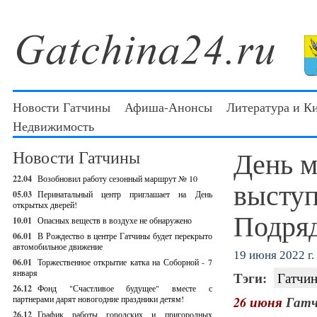
Новости Гатчины
Афиша-Анонсы
Литература и К
Недвижимость
День м
Новости Гатчины
22.04
Возобновил работу сезонный маршрут № 10
выступ
05.03
Перинатальный центр приглашает на День
открытых дверей!
Подря
10.01
Опасных веществ в воздухе не обнаружено
06.01
В Рождество в центре Гатчины будет перекрыто
автомобильное движение
19 июня 2022 г.
06.01
Торжественное открытие катка на Соборной - 7
января
Тэги:
Гатчин
26.12
Фонд "Счастливое будущее" вместе с
партнерами дарят новогодние праздники детям!
26 июня
Гатч
26.12
График работы городских и пригородных