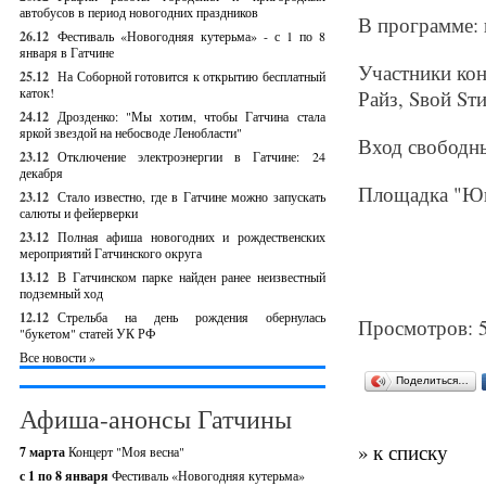
автобусов в период новогодних праздников
В программе: 
26.12
Фестиваль «Новогодняя кутерьма» - с 1 по 8
января в Гатчине
Участники кон
25.12
На Соборной готовится к открытию бесплатный
каток!
Райз, Sвой Sт
24.12
Дрозденко: "Мы хотим, чтобы Гатчина стала
яркой звездой на небосводе Ленобласти"
Вход свободн
23.12
Отключение электроэнергии в Гатчине: 24
декабря
Площадка "Юнос
23.12
Стало известно, где в Гатчине можно запускать
салюты и фейерверки
23.12
Полная афиша новогодних и рождественских
мероприятий Гатчинского округа
13.12
В Гатчинском парке найден ранее неизвестный
подземный ход
12.12
Стрельба на день рождения обернулась
Просмотров: 
"букетом" статей УК РФ
Все новости »
Поделиться…
Афиша-анонсы Гатчины
» к списку
7 марта
Концерт "Моя весна"
с 1 по 8 января
Фестиваль «Новогодняя кутерьма»