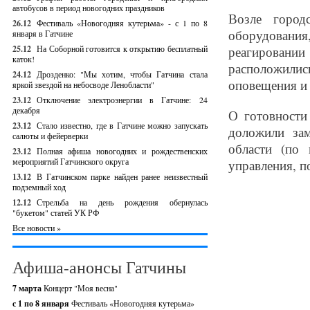
автобусов в период новогодних праздников
Возле город
26.12
Фестиваль «Новогодняя кутерьма» - с 1 по 8
оборудования
января в Гатчине
25.12
На Соборной готовится к открытию бесплатный
реагирован
каток!
расположили
24.12
Дрозденко: "Мы хотим, чтобы Гатчина стала
оповещения и 
яркой звездой на небосводе Ленобласти"
23.12
Отключение электроэнергии в Гатчине: 24
декабря
О готовности
23.12
Стало известно, где в Гатчине можно запускать
доложили за
салюты и фейерверки
области (по 
23.12
Полная афиша новогодних и рождественских
мероприятий Гатчинского округа
управления, 
13.12
В Гатчинском парке найден ранее неизвестный
подземный ход
12.12
Стрельба на день рождения обернулась
"букетом" статей УК РФ
Все новости »
Афиша-анонсы Гатчины
7 марта
Концерт "Моя весна"
с 1 по 8 января
Фестиваль «Новогодняя кутерьма»