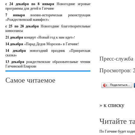
с 24 декабря по 8 января
Новогодние игровые
программы для детей в Гатчине
7 января
военно-историческая реконструкция
«Рождественский манифест»
c 25 по 28 декабря
Новогодние благотворительные
киносеансы
21 декабря
концерт «Новый год к нам идет»!
14 декабря
«Парад Дедов Морозов» в Гатчине!
14 декабря
новогодний праздник «Приоратская
сказка»
Пресс-служба 
13 декабря
рождественские образовательные чтения
Гатчинской Епархии
Просмотров: 
Самое читаемое
Поделиться…
» к списку
Читайте т
По Гатчине будет ходи