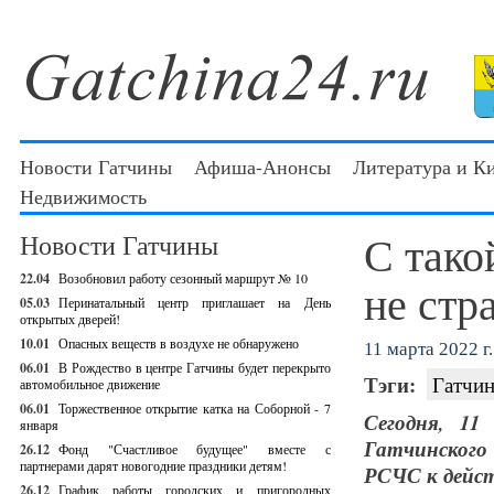
Новости Гатчины
Афиша-Анонсы
Литература и К
Недвижимость
С тако
Новости Гатчины
22.04
Возобновил работу сезонный маршрут № 10
не стр
05.03
Перинатальный центр приглашает на День
открытых дверей!
10.01
Опасных веществ в воздухе не обнаружено
11 марта 2022 г.
06.01
В Рождество в центре Гатчины будет перекрыто
Тэги:
Гатчин
автомобильное движение
06.01
Торжественное открытие катка на Соборной - 7
Сегодня, 11
января
Гатчинского
26.12
Фонд "Счастливое будущее" вместе с
партнерами дарят новогодние праздники детям!
РСЧС к дейст
26.12
График работы городских и пригородных