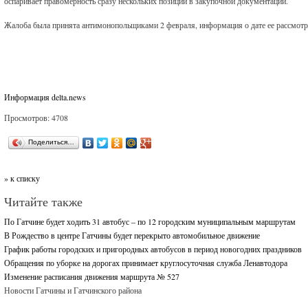
оспаривает правомерность сразу нескольких позиций в закупочной документации.
Жалоба была принята антимонопольщиками 2 февраля, информация о дате ее рассмотр
Информация delta.news
Просмотров: 4708
Поделиться…
» к списку
Читайте также
По Гатчине будет ходить 31 автобус – по 12 городским муниципальным маршрутам
В Рождество в центре Гатчины будет перекрыто автомобильное движение
График работы городских и пригородных автобусов в период новогодних праздников
Обращения по уборке на дорогах принимает круглосуточная служба Ленавтодора
Изменение расписания движения маршрута № 527
Новости Гатчины и Гатчинского района