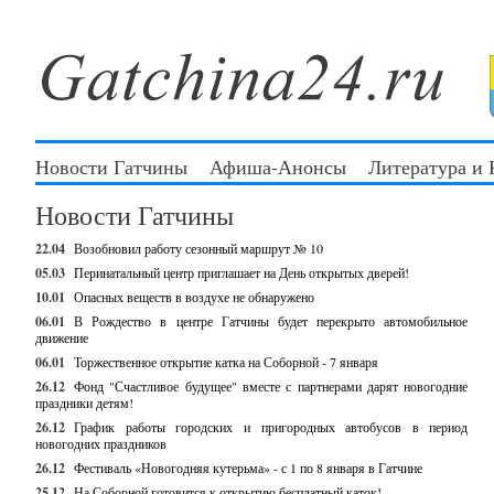
Новости Гатчины
Афиша-Анонсы
Литература и
Новости Гатчины
22.04
Возобновил работу сезонный маршрут № 10
05.03
Перинатальный центр приглашает на День открытых дверей!
10.01
Опасных веществ в воздухе не обнаружено
06.01
В Рождество в центре Гатчины будет перекрыто автомобильное
движение
06.01
Торжественное открытие катка на Соборной - 7 января
26.12
Фонд "Счастливое будущее" вместе с партнерами дарят новогодние
праздники детям!
26.12
График работы городских и пригородных автобусов в период
новогодних праздников
26.12
Фестиваль «Новогодняя кутерьма» - с 1 по 8 января в Гатчине
25.12
На Соборной готовится к открытию бесплатный каток!