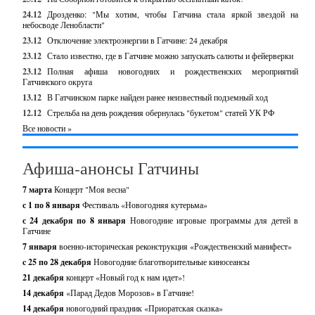
24.12
Дрозденко: "Мы хотим, чтобы Гатчина стала яркой звездой на
небосводе Ленобласти"
23.12
Отключение электроэнергии в Гатчине: 24 декабря
23.12
Стало известно, где в Гатчине можно запускать салюты и фейерверки
23.12
Полная афиша новогодних и рождественских мероприятий
Гатчинского округа
13.12
В Гатчинском парке найден ранее неизвестный подземный ход
12.12
Стрельба на день рождения обернулась "букетом" статей УК РФ
Все новости »
Афиша-анонсы Гатчины
7 марта
Концерт "Моя весна"
с 1 по 8 января
Фестиваль «Новогодняя кутерьма»
с 24 декабря по 8 января
Новогодние игровые программы для детей в
Гатчине
7 января
военно-историческая реконструкция «Рождественский манифест»
c 25 по 28 декабря
Новогодние благотворительные киносеансы
21 декабря
концерт «Новый год к нам идет»!
14 декабря
«Парад Дедов Морозов» в Гатчине!
14 декабря
новогодний праздник «Приоратская сказка»