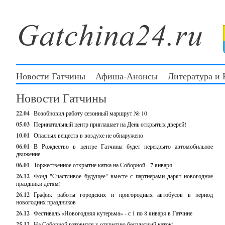
Новости Гатчины
Афиша-Анонсы
Литература и
Новости Гатчины
22.04
Возобновил работу сезонный маршрут № 10
05.03
Перинатальный центр приглашает на День открытых дверей!
10.01
Опасных веществ в воздухе не обнаружено
06.01
В Рождество в центре Гатчины будет перекрыто автомобильное
движение
06.01
Торжественное открытие катка на Соборной - 7 января
26.12
Фонд "Счастливое будущее" вместе с партнерами дарят новогодние
праздники детям!
26.12
График работы городских и пригородных автобусов в период
новогодних праздников
26.12
Фестиваль «Новогодняя кутерьма» - с 1 по 8 января в Гатчине
25.12
На Соборной готовится к открытию бесплатный каток!