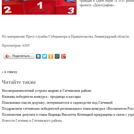
граждан к сдаче норм «ГТО» реали
проекта «Демография».
По материалам Пресс-службы Губернатора и Правительства Ленинградской области
Просмотров: 6205
Поделиться…
» к списку
Читайте также
Несовершеннолетний устроил аварию в Гатчинском районе
Названы победители конкурса - продавцы и кассиры
Поисковики спасли дедушку, потерявшегося в садоводстве под Гатчиной
Поздравляем гатчинских победителей регионального этапа конкурса «Воспитатели Рос
Полномочия депутата и главы Вырицы Виолетты Котвицкой прекращены в связи с утр
Новости Гатчины и Гатчинского района