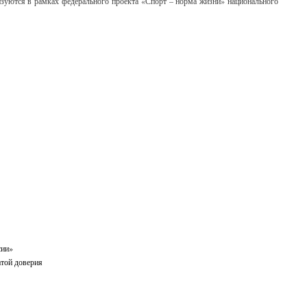
зуются в рамках федерального проекта «Спорт – норма жизни» национального
сии»
атой доверия