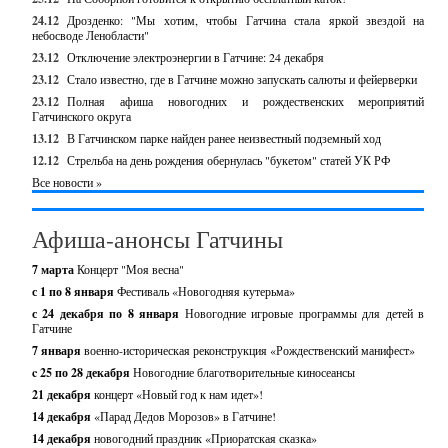
24.12
Дрозденко: "Мы хотим, чтобы Гатчина стала яркой звездой на
небосводе Ленобласти"
23.12
Отключение электроэнергии в Гатчине: 24 декабря
23.12
Стало известно, где в Гатчине можно запускать салюты и фейерверки
23.12
Полная афиша новогодних и рождественских мероприятий
Гатчинского округа
13.12
В Гатчинском парке найден ранее неизвестный подземный ход
12.12
Стрельба на день рождения обернулась "букетом" статей УК РФ
Все новости »
Афиша-анонсы Гатчины
7 марта
Концерт "Моя весна"
с 1 по 8 января
Фестиваль «Новогодняя кутерьма»
с 24 декабря по 8 января
Новогодние игровые программы для детей в
Гатчине
7 января
военно-историческая реконструкция «Рождественский манифест»
c 25 по 28 декабря
Новогодние благотворительные киносеансы
21 декабря
концерт «Новый год к нам идет»!
14 декабря
«Парад Дедов Морозов» в Гатчине!
14 декабря
новогодний праздник «Приоратская сказка»