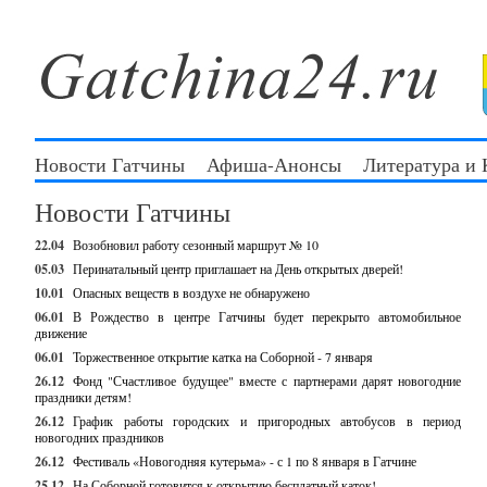
Новости Гатчины
Афиша-Анонсы
Литература и
Новости Гатчины
22.04
Возобновил работу сезонный маршрут № 10
05.03
Перинатальный центр приглашает на День открытых дверей!
10.01
Опасных веществ в воздухе не обнаружено
06.01
В Рождество в центре Гатчины будет перекрыто автомобильное
движение
06.01
Торжественное открытие катка на Соборной - 7 января
26.12
Фонд "Счастливое будущее" вместе с партнерами дарят новогодние
праздники детям!
26.12
График работы городских и пригородных автобусов в период
новогодних праздников
26.12
Фестиваль «Новогодняя кутерьма» - с 1 по 8 января в Гатчине
25.12
На Соборной готовится к открытию бесплатный каток!