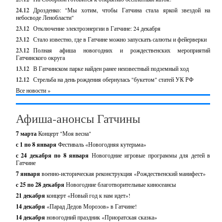
24.12
Дрозденко: "Мы хотим, чтобы Гатчина стала яркой звездой на
небосводе Ленобласти"
23.12
Отключение электроэнергии в Гатчине: 24 декабря
23.12
Стало известно, где в Гатчине можно запускать салюты и фейерверки
23.12
Полная афиша новогодних и рождественских мероприятий
Гатчинского округа
13.12
В Гатчинском парке найден ранее неизвестный подземный ход
12.12
Стрельба на день рождения обернулась "букетом" статей УК РФ
Все новости »
Афиша-анонсы Гатчины
7 марта
Концерт "Моя весна"
с 1 по 8 января
Фестиваль «Новогодняя кутерьма»
с 24 декабря по 8 января
Новогодние игровые программы для детей в
Гатчине
7 января
военно-историческая реконструкция «Рождественский манифест»
c 25 по 28 декабря
Новогодние благотворительные киносеансы
21 декабря
концерт «Новый год к нам идет»!
14 декабря
«Парад Дедов Морозов» в Гатчине!
14 декабря
новогодний праздник «Приоратская сказка»