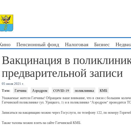
 Кино
Пенсионный фонд
Налоговая
Бизнес
Недви
Вакцинация в поликлиник
предварительной записи
05 июля 2021 г.
Тэги:
Гатчина
Аэродром
COVID-19
поликлиника
КМБ
Уважаемые жители Гатчины! Обращаем ваше внимание, что в связи с большим колич
Гатчинской поликлинике (ул. Урицкого, 1) и в поликлинике "Аэродром" проводится Т
Записаться на вакцинацию можно через Госуслуги, по телефону 122, по номеру Горячей
Также талоны можно взять на сайте Гатчинской КМБ.