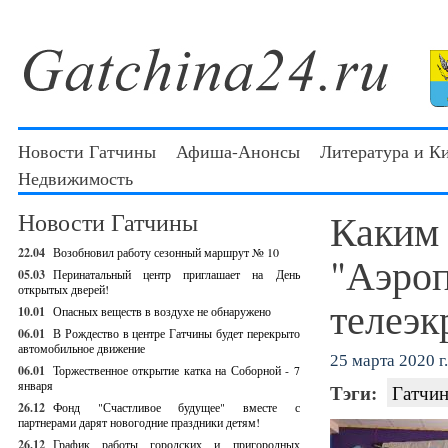
Новости Гатчины
Афиша-Анонсы
Литература и К
Недвижимость
Каким 
Новости Гатчины
22.04
Возобновил работу сезонный маршрут № 10
"Аэроп
05.03
Перинатальный центр приглашает на День
открытых дверей!
телеэк
10.01
Опасных веществ в воздухе не обнаружено
06.01
В Рождество в центре Гатчины будет перекрыто
автомобильное движение
25 марта 2020 г.
06.01
Торжественное открытие катка на Соборной - 7
января
Тэги:
Гатчин
26.12
Фонд "Счастливое будущее" вместе с
партнерами дарят новогодние праздники детям!
26.12
График работы городских и пригородных