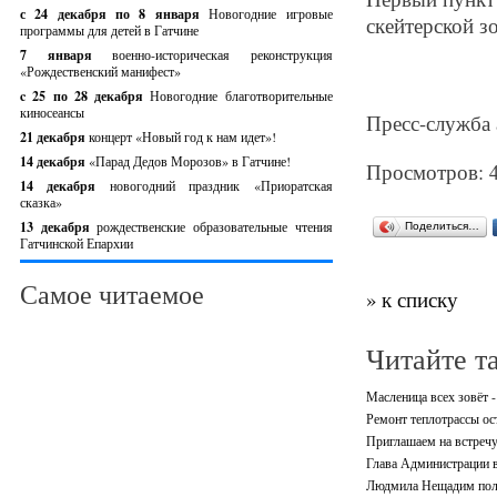
с 24 декабря по 8 января
Новогодние игровые
скейтерской зо
программы для детей в Гатчине
7 января
военно-историческая реконструкция
«Рождественский манифест»
c 25 по 28 декабря
Новогодние благотворительные
киносеансы
Пресс-служба
21 декабря
концерт «Новый год к нам идет»!
14 декабря
«Парад Дедов Морозов» в Гатчине!
Просмотров: 
14 декабря
новогодний праздник «Приоратская
сказка»
13 декабря
рождественские образовательные чтения
Поделиться…
Гатчинской Епархии
Самое читаемое
» к списку
Читайте т
Масленица всех зовёт -
Ремонт теплотрассы ос
Приглашаем на встречу
Глава Администрации в
Людмила Нещадим полу