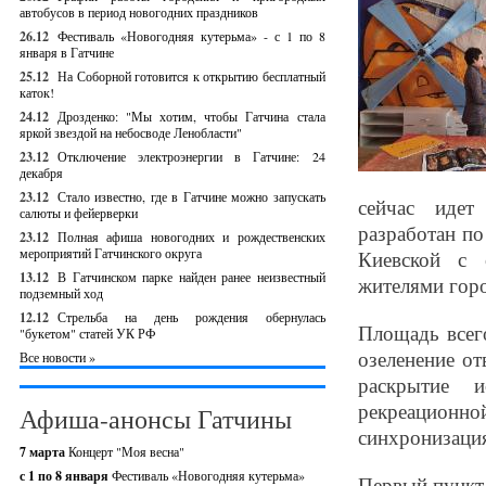
автобусов в период новогодних праздников
26.12
Фестиваль «Новогодняя кутерьма» - с 1 по 8
января в Гатчине
25.12
На Соборной готовится к открытию бесплатный
каток!
24.12
Дрозденко: "Мы хотим, чтобы Гатчина стала
яркой звездой на небосводе Ленобласти"
23.12
Отключение электроэнергии в Гатчине: 24
декабря
23.12
Стало известно, где в Гатчине можно запускать
сейчас идет
салюты и фейерверки
разработан п
23.12
Полная афиша новогодних и рождественских
мероприятий Гатчинского округа
Киевской с 
13.12
В Гатчинском парке найден ранее неизвестный
жителями горо
подземный ход
12.12
Стрельба на день рождения обернулась
Площадь всего
"букетом" статей УК РФ
озеленение от
Все новости »
раскрытие и
рекреационн
Афиша-анонсы Гатчины
синхронизация
7 марта
Концерт "Моя весна"
с 1 по 8 января
Фестиваль «Новогодняя кутерьма»
Первый пункт 