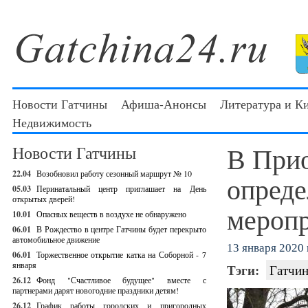
Новости Гатчины
Афиша-Анонсы
Литература и К
Недвижимость
В Прио
Новости Гатчины
22.04
Возобновил работу сезонный маршрут № 10
опреде
05.03
Перинатальный центр приглашает на День
открытых дверей!
мероп
10.01
Опасных веществ в воздухе не обнаружено
06.01
В Рождество в центре Гатчины будет перекрыто
автомобильное движение
13 января 2020 г
06.01
Торжественное открытие катка на Соборной - 7
января
Тэги:
Гатчин
26.12
Фонд "Счастливое будущее" вместе с
партнерами дарят новогодние праздники детям!
26.12
График работы городских и пригородных