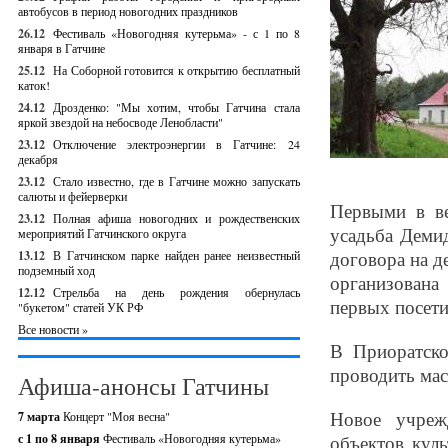
автобусов в период новогодних праздников
26.12
Фестиваль «Новогодняя кутерьма» - с 1 по 8
января в Гатчине
25.12
На Соборной готовится к открытию бесплатный
каток!
24.12
Дрозденко: "Мы хотим, чтобы Гатчина стала
яркой звездой на небосводе Ленобласти"
23.12
Отключение электроэнергии в Гатчине: 24
декабря
23.12
Стало известно, где в Гатчине можно запускать
салюты и фейерверки
Первыми в ве
23.12
Полная афиша новогодних и рождественских
усадьба Деми
мероприятий Гатчинского округа
договора на 
13.12
В Гатчинском парке найден ранее неизвестный
подземный ход
организована
12.12
Стрельба на день рождения обернулась
первых посети
"букетом" статей УК РФ
Все новости »
В Приоратско
проводить мас
Афиша-анонсы Гатчины
Новое учреж
7 марта
Концерт "Моя весна"
с 1 по 8 января
Фестиваль «Новогодняя кутерьма»
объектов кул