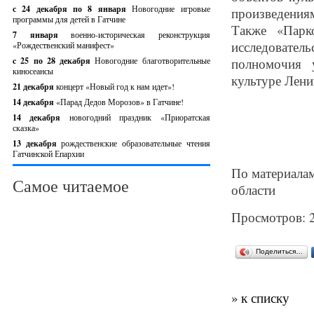
с 24 декабря по 8 января
Новогодние игровые
произведения
программы для детей в Гатчине
Также «Парко
7 января
военно-историческая реконструкция
исследовател
«Рождественский манифест»
c 25 по 28 декабря
Новогодние благотворительные
полномочия 
киносеансы
культуре Лени
21 декабря
концерт «Новый год к нам идет»!
14 декабря
«Парад Дедов Морозов» в Гатчине!
14 декабря
новогодний праздник «Приоратская
сказка»
13 декабря
рождественские образовательные чтения
Гатчинской Епархии
По материалам
Самое читаемое
области
Просмотров: 
Поделиться…
» к списку