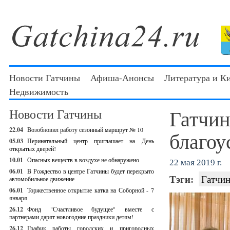
Новости Гатчины
Афиша-Анонсы
Литература и К
Недвижимость
Гатчин
Новости Гатчины
22.04
Возобновил работу сезонный маршрут № 10
благоу
05.03
Перинатальный центр приглашает на День
открытых дверей!
10.01
Опасных веществ в воздухе не обнаружено
22 мая 2019 г.
06.01
В Рождество в центре Гатчины будет перекрыто
Тэги:
Гатчин
автомобильное движение
06.01
Торжественное открытие катка на Соборной - 7
января
26.12
Фонд "Счастливое будущее" вместе с
партнерами дарят новогодние праздники детям!
26.12
График работы городских и пригородных