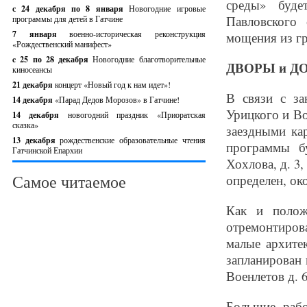
среды» буде
с 24 декабря по 8 января
Новогодние игровые
Павловского
программы для детей в Гатчине
7 января
военно-историческая реконструкция
мощения из гр
«Рождественский манифест»
c 25 по 28 декабря
Новогодние благотворительные
ДВОРЫ и Д
киносеансы
21 декабря
концерт «Новый год к нам идет»!
В связи с за
14 декабря
«Парад Дедов Морозов» в Гатчине!
Урицкого и Во
14 декабря
новогодний праздник «Приоратская
сказка»
заездными ка
13 декабря
рождественские образовательные чтения
программы б
Гатчинской Епархии
Хохлова, д. 3, 
Самое читаемое
определен, ок
Как и полож
отремонтиров
малые архите
запланирован 
Военлетов д. 6
Большие раб