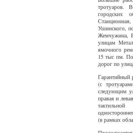
тротуаров. 
городских о
Станционная, 
Ушинского, п
Жемчужина, Б
улицам Метал
ямочного рем
15 тыс пм. П
дорог по улиц
Гарантийный р
(с тротуарам
следующим ул
правая и лева
тактильной 
односторонне
(в рамках обл
Продолжается