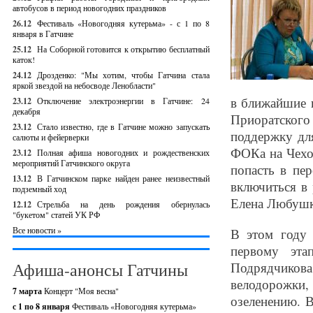
автобусов в период новогодних праздников
26.12
Фестиваль «Новогодняя кутерьма» - с 1 по 8
января в Гатчине
25.12
На Соборной готовится к открытию бесплатный
каток!
24.12
Дрозденко: "Мы хотим, чтобы Гатчина стала
яркой звездой на небосводе Ленобласти"
в ближайшие г
23.12
Отключение электроэнергии в Гатчине: 24
декабря
Приоратского
23.12
Стало известно, где в Гатчине можно запускать
поддержку для
салюты и фейерверки
ФОКа на Чехо
23.12
Полная афиша новогодних и рождественских
мероприятий Гатчинского округа
попасть в пе
13.12
В Гатчинском парке найден ранее неизвестный
включиться в 
подземный ход
Елена Любушк
12.12
Стрельба на день рождения обернулась
"букетом" статей УК РФ
Все новости »
В этом году 
первому эта
Афиша-анонсы Гатчины
Подрядчиков
велодорожки
7 марта
Концерт "Моя весна"
озеленению. 
с 1 по 8 января
Фестиваль «Новогодняя кутерьма»