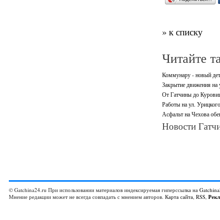
» к списку
Читайте т
Коммунару - новый дет
Закрытие движения на 
От Гатчины до Куровиц
Работы на ул. Урицког
Асфальт на Чехова обе
Новости Гатчи
© Gatchina24.ru При использовании материалов индексируемая гиперссылка на
Gatchina
Мнение редакции может не всегда совпадать с мнением авторов.
Карта сайта
,
RSS
,
Рек