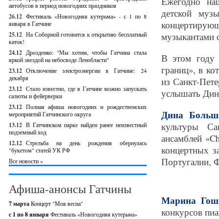
Ежегодно на
автобусов в период новогодних праздников
детской муз
26.12
Фестиваль «Новогодняя кутерьма» - с 1 по 8
концертирующ
января в Гатчине
25.12
На Соборной готовится к открытию бесплатный
музыкантами с
каток!
24.12
Дрозденко: "Мы хотим, чтобы Гатчина стала
В этом году 
яркой звездой на небосводе Ленобласти"
границ», в ко
23.12
Отключение электроэнергии в Гатчине: 24
декабря
из Санкт-Пете
23.12
Стало известно, где в Гатчине можно запускать
услышать Дин
салюты и фейерверки
23.12
Полная афиша новогодних и рождественских
Дина Больш
мероприятий Гатчинского округа
культуры Са
13.12
В Гатчинском парке найден ранее неизвестный
подземный ход
ансамблей «Cha
12.12
Стрельба на день рождения обернулась
концертных з
"букетом" статей УК РФ
Португалии, 
Все новости »
Афиша-анонсы Гатчины
Марина Гош
7 марта
Концерт "Моя весна"
конкурсов пиа
с 1 по 8 января
Фестиваль «Новогодняя кутерьма»