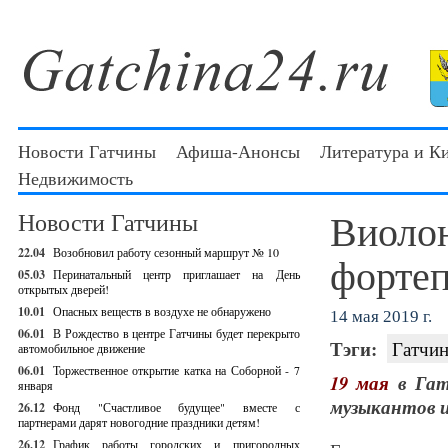
Новости Гатчины
Афиша-Анонсы
Литература и К
Недвижимость
Виолон
Новости Гатчины
22.04
Возобновил работу сезонный маршрут № 10
фортеп
05.03
Перинатальный центр приглашает на День
открытых дверей!
10.01
Опасных веществ в воздухе не обнаружено
14 мая 2019 г.
06.01
В Рождество в центре Гатчины будет перекрыто
Тэги:
Гатчин
автомобильное движение
06.01
Торжественное открытие катка на Соборной - 7
19 мая
в Га
января
музыкантов и
26.12
Фонд "Счастливое будущее" вместе с
партнерами дарят новогодние праздники детям!
26.12
График работы городских и пригородных