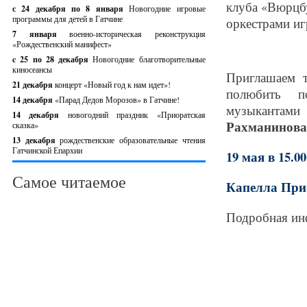
клуба «Вюрцбу
с 24 декабря по 8 января
Новогодние игровые
программы для детей в Гатчине
оркестрами иг
7 января
военно-историческая реконструкция
«Рождественский манифест»
c 25 по 28 декабря
Новогодние благотворительные
киносеансы
Приглашаем т
21 декабря
концерт «Новый год к нам идет»!
полюбить по
14 декабря
«Парад Дедов Морозов» в Гатчине!
музыкантами
14 декабря
новогодний праздник «Приоратская
Рахманинова
сказка»
13 декабря
рождественские образовательные чтения
Гатчинской Епархии
19 мая в 15.00
Самое читаемое
Капелла Прио
Подробная и