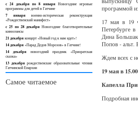
выпускницу С
с 24 декабря по 8 января
Новогодние игровые
программой из
программы для детей в Гатчине
7 января
военно-историческая реконструкция
«Рождественский манифест»
17 мая в 19 
c 25 по 28 декабря
Новогодние благотворительные
Петербурге в 
киносеансы
Дина Большак
21 декабря
концерт «Новый год к нам идет»!
Попов - альт.
14 декабря
«Парад Дедов Морозов» в Гатчине!
14 декабря
новогодний праздник «Приоратская
сказка»
Ждем всех с н
13 декабря
рождественские образовательные чтения
Гатчинской Епархии
19 мая в 15.00
Самое читаемое
Капелла Прио
Подробная и