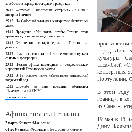
автобусов в период новогодних праздников
26.12
Фестиваль «Новогодняя кутерьма» - с 1 по 8
января в Гатчине
25.12
На Соборной готовится к открытию бесплатный
каток!
24.12
Дрозденко: "Мы хотим, чтобы Гатчина стала
яркой звездой на небосводе Ленобласти"
приезжает вме
23.12
Отключение электроэнергии в Гатчине: 24
декабря
город. Дина 
23.12
Стало известно, где в Гатчине можно запускать
культуры Са
салюты и фейерверки
ансамблей «Cha
23.12
Полная афиша новогодних и рождественских
мероприятий Гатчинского округа
концертных з
13.12
В Гатчинском парке найден ранее неизвестный
Португалии, 
подземный ход
12.12
Стрельба на день рождения обернулась
В этом году 
"букетом" статей УК РФ
Все новости »
границ», в ко
из Санкт-Пете
Афиша-анонсы Гатчины
19 мая в 15 
7 марта
Концерт "Моя весна"
Дину Больша
с 1 по 8 января
Фестиваль «Новогодняя кутерьма»