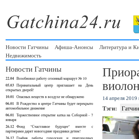
Новости Гатчины
Афиша-Анонсы
Литература и К
Недвижимость
Приора
Новости Гатчины
22.04
Возобновил работу сезонный маршрут № 10
виолон
05.03
Перинатальный центр приглашает на День
открытых дверей!
10.01
Опасных веществ в воздухе не обнаружено
14 апреля 2019 г
06.01
В Рождество в центре Гатчины будет перекрыто
Тэги:
Гатчин
автомобильное движение
06.01
Торжественное открытие катка на Соборной - 7
января
26.12
Фонд "Счастливое будущее" вместе с
партнерами дарят новогодние праздники детям!
26.12
График работы городских и пригородных