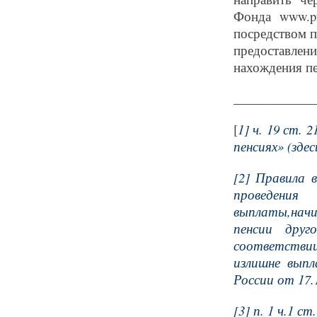
Фонда www.pf
посредством п
предоставле
нахождения пе
_____________
[
1] ч. 19 ст.
пенсиях» (здес
[2] Правила 
проведени
выплаты,начи
пенсии друг
соответствии
излишне вып
России от 17.
[3] п. 1 ч.1 с