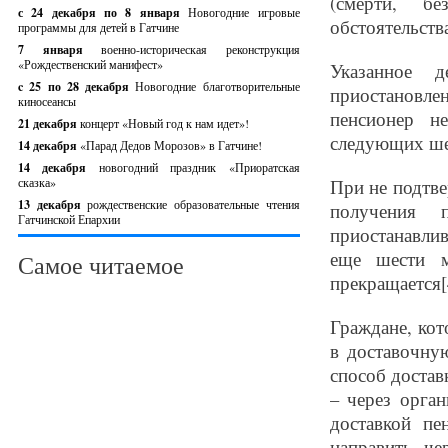
(смерти, бе
с 24 декабря по 8 января
Новогодние игровые
обстоятельств
программы для детей в Гатчине
7 января
военно-историческая реконструкция
«Рождественский манифест»
Указанное д
c 25 по 28 декабря
Новогодние благотворительные
приостановл
киносеансы
пенсионер н
21 декабря
концерт «Новый год к нам идет»!
следующих ше
14 декабря
«Парад Дедов Морозов» в Гатчине!
14 декабря
новогодний праздник «Приоратская
сказка»
При не подтве
13 декабря
рождественские образовательные чтения
получения 
Гатчинской Епархии
приостанавлив
еще шести м
Самое читаемое
прекращается[
Граждане, кот
в доставочну
способ достав
– через орга
доставкой пе
направить че