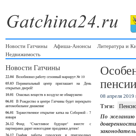
Новости Гатчины
Афиша-Анонсы
Литература и К
Недвижимость
Особе
Новости Гатчины
22.04
Возобновил работу сезонный маршрут № 10
пенсии
05.03
Перинатальный центр приглашает на День
открытых дверей!
10.01
Опасных веществ в воздухе не обнаружено
08 апреля 2019 г
06.01
В Рождество в центре Гатчины будет перекрыто
Тэги:
Пенси
автомобильное движение
06.01
Торжественное открытие катка на Соборной - 7
По желанию 
января
доверенно
26.12
Фонд "Счастливое будущее" вместе с
партнерами дарят новогодние праздники детям!
законодатель
26.12
График работы городских и пригородных