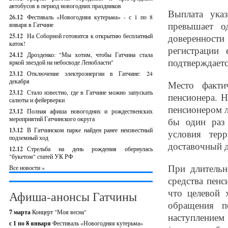
автобусов в период новогодних праздников
Выплата ука
26.12
Фестиваль «Новогодняя кутерьма» - с 1 по 8
превышает о
января в Гатчине
25.12
На Соборной готовится к открытию бесплатный
доверенности
каток!
регистрации
24.12
Дрозденко: "Мы хотим, чтобы Гатчина стала
подтверждаетс
яркой звездой на небосводе Ленобласти"
23.12
Отключение электроэнергии в Гатчине: 24
декабря
Место факти
23.12
Стало известно, где в Гатчине можно запускать
пенсионера. Н
салюты и фейерверки
пенсионером л
23.12
Полная афиша новогодних и рождественских
мероприятий Гатчинского округа
бы один раз 
13.12
В Гатчинском парке найден ранее неизвестный
условия тер
подземный ход
доставочный д
12.12
Стрельба на день рождения обернулась
"букетом" статей УК РФ
При длительн
Все новости »
средства пенс
что целевой 
Афиша-анонсы Гатчины
обращения п
7 марта
Концерт "Моя весна"
наступление
с 1 по 8 января
Фестиваль «Новогодняя кутерьма»