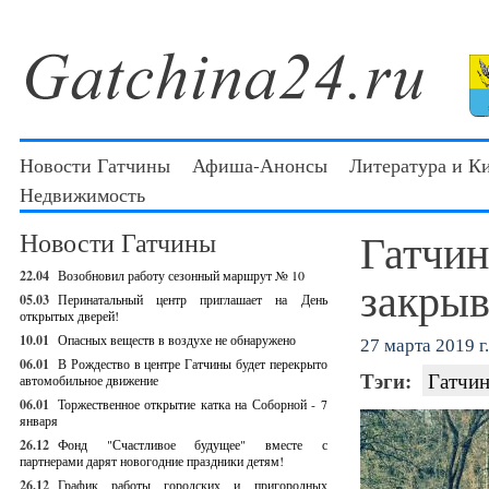
Новости Гатчины
Афиша-Анонсы
Литература и К
Недвижимость
Гатчин
Новости Гатчины
22.04
Возобновил работу сезонный маршрут № 10
закрыв
05.03
Перинатальный центр приглашает на День
открытых дверей!
10.01
Опасных веществ в воздухе не обнаружено
27 марта 2019 г.
06.01
В Рождество в центре Гатчины будет перекрыто
Тэги:
Гатчин
автомобильное движение
06.01
Торжественное открытие катка на Соборной - 7
января
26.12
Фонд "Счастливое будущее" вместе с
партнерами дарят новогодние праздники детям!
26.12
График работы городских и пригородных