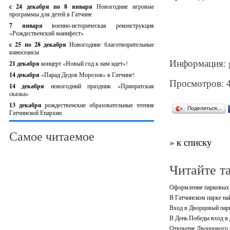
с 24 декабря по 8 января
Новогодние игровые
программы для детей в Гатчине
7 января
военно-историческая реконструкция
«Рождественский манифест»
c 25 по 28 декабря
Новогодние благотворительные
киносеансы
Информация: ga
21 декабря
концерт «Новый год к нам идет»!
14 декабря
«Парад Дедов Морозов» в Гатчине!
Просмотров: 
14 декабря
новогодний праздник «Приоратская
сказка»
13 декабря
рождественские образовательные чтения
Поделиться…
Гатчинской Епархии
Самое читаемое
» к списку
Читайте т
Оформление парковых а
В Гатчинском парке на
Вход в Дворцовый парк
В День Победы вход в 
Открытие Дворцового п