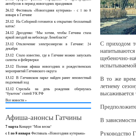
автобусов в период новогодних праздников
26.12
Фестиваль «Новогодняя кутерьма» - с 1 по 8
января в Гатчине
25.12
На Соборной готовится к открытию бесплатный
каток!
24.12
Дрозденко: "Мы хотим, чтобы Гатчина стала
яркой звездой на небосводе Ленобласти"
С приходом т
23.12
Отключение электроэнергии в Гатчине: 24
декабря
напитываются
23.12
Стало известно, где в Гатчине можно запускать
щебеночно-
салюты и фейерверки
испытываемой 
23.12
Полная афиша новогодних и рождественских
мероприятий Гатчинского округа
В то же время
13.12
В Гатчинском парке найден ранее неизвестный
подземный ход
летнему сезон
12.12
Стрельба на день рождения обернулась
высаживается 
"букетом" статей УК РФ
Все новости »
Предположите
Афиша-анонсы Гатчины
В зависимости
7 марта
Концерт "Моя весна"
Руководство Г
с 1 по 8 января
Фестиваль «Новогодняя кутерьма»