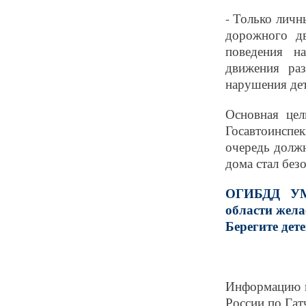
- Только лич
дорожного дв
поведения н
движения ра
нарушения де
Основная цел
Госавтоинспе
очередь долж
дома стал без
ОГИБДД УМВ
области жела
Берегите дете
Информацию 
России по Гат