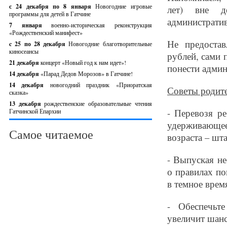
с 24 декабря по 8 января
Новогодние игровые
лет) вне д
программы для детей в Гатчине
административ
7 января
военно-историческая реконструкция
«Рождественский манифест»
Не предоста
c 25 по 28 декабря
Новогодние благотворительные
киносеансы
рублей, сами
21 декабря
концерт «Новый год к нам идет»!
понести админ
14 декабря
«Парад Дедов Морозов» в Гатчине!
14 декабря
новогодний праздник «Приоратская
Советы родит
сказка»
13 декабря
рождественские образовательные чтения
- Перевозя ре
Гатчинской Епархии
удерживающее
Самое читаемое
возраста – шт
- Выпуская не
о правилах по
в темное врем
- Обеспечьт
увеличит шанс