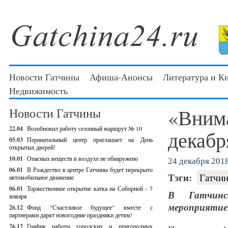
Новости Гатчины
Афиша-Анонсы
Литература и К
Недвижимость
«Внима
Новости Гатчины
22.04
Возобновил работу сезонный маршрут № 10
декабр
05.03
Перинатальный центр приглашает на День
открытых дверей!
10.01
Опасных веществ в воздухе не обнаружено
24 декабря 2018
06.01
В Рождество в центре Гатчины будет перекрыто
Тэги:
Гатчин
автомобильное движение
06.01
Торжественное открытие катка на Соборной - 7
В Гатчинс
января
мероприятие
26.12
Фонд "Счастливое будущее" вместе с
партнерами дарят новогодние праздники детям!
26.12
График работы городских и пригородных