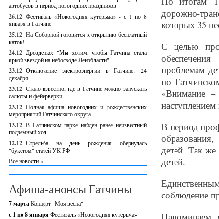
По итогам 1
автобусов в период новогодних праздников
дорожно-тран
26.12
Фестиваль «Новогодняя кутерьма» - с 1 по 8
которых 35 не
января в Гатчине
25.12
На Соборной готовится к открытию бесплатный
каток!
С целью проф
24.12
Дрозденко: "Мы хотим, чтобы Гатчина стала
обеспечения
яркой звездой на небосводе Ленобласти"
проблемам де
23.12
Отключение электроэнергии в Гатчине: 24
декабря
по Гатчинско
23.12
Стало известно, где в Гатчине можно запускать
«Внимание – 
салюты и фейерверки
наступлением 
23.12
Полная афиша новогодних и рождественских
мероприятий Гатчинского округа
В период проф
13.12
В Гатчинском парке найден ранее неизвестный
подземный ход
образования,
12.12
Стрельба на день рождения обернулась
детей. Так же
"букетом" статей УК РФ
детей.
Все новости »
Единственным
Афиша-анонсы Гатчины
соблюдение пр
7 марта
Концерт "Моя весна"
с 1 по 8 января
Фестиваль «Новогодняя кутерьма»
Напоминаем, ч