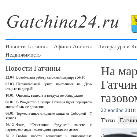
Новости Гатчины
Афиша-Анонсы
Литература и К
Недвижимость
На ма
Новости Гатчины
22.04
Возобновил работу сезонный маршрут № 10
Гатчин
05.03
Перинатальный центр приглашает на День
открытых дверей!
газово
10.01
Опасных веществ в воздухе не обнаружено
06.01
В Рождество в центре Гатчины будет перекрыто
автомобильное движение
22 ноября 2018 
06.01
Торжественное открытие катка на Соборной - 7
января
Тэги:
Гатчин
26.12
Фонд "Счастливое будущее" вместе с
партнерами дарят новогодние праздники детям!
26.12
График работы городских и пригородных