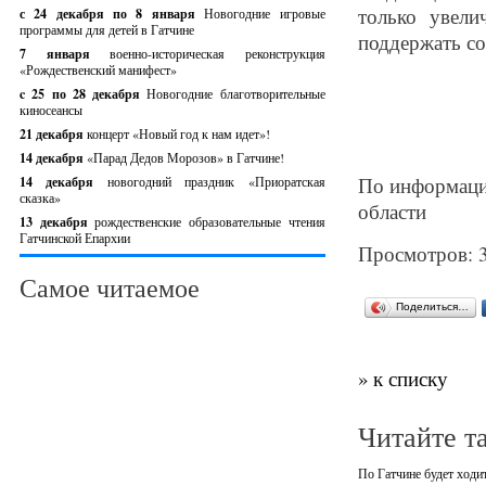
только увели
с 24 декабря по 8 января
Новогодние игровые
программы для детей в Гатчине
поддержать со
7 января
военно-историческая реконструкция
«Рождественский манифест»
c 25 по 28 декабря
Новогодние благотворительные
киносеансы
21 декабря
концерт «Новый год к нам идет»!
14 декабря
«Парад Дедов Морозов» в Гатчине!
По информации
14 декабря
новогодний праздник «Приоратская
сказка»
области
13 декабря
рождественские образовательные чтения
Гатчинской Епархии
Просмотров: 
Самое читаемое
Поделиться…
» к списку
Читайте т
По Гатчине будет ходи