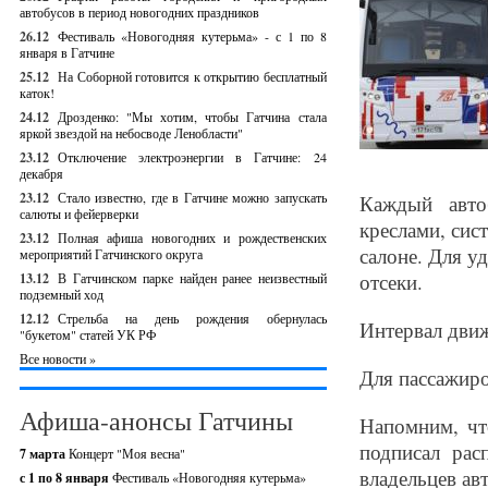
автобусов в период новогодних праздников
26.12
Фестиваль «Новогодняя кутерьма» - с 1 по 8
января в Гатчине
25.12
На Соборной готовится к открытию бесплатный
каток!
24.12
Дрозденко: "Мы хотим, чтобы Гатчина стала
яркой звездой на небосводе Ленобласти"
23.12
Отключение электроэнергии в Гатчине: 24
декабря
23.12
Стало известно, где в Гатчине можно запускать
Каждый авто
салюты и фейерверки
креслами, сис
23.12
Полная афиша новогодних и рождественских
салоне. Для у
мероприятий Гатчинского округа
отсеки.
13.12
В Гатчинском парке найден ранее неизвестный
подземный ход
12.12
Стрельба на день рождения обернулась
Интервал движ
"букетом" статей УК РФ
Все новости »
Для пассажиро
Афиша-анонсы Гатчины
Напомним, чт
подписал рас
7 марта
Концерт "Моя весна"
владельцев ав
с 1 по 8 января
Фестиваль «Новогодняя кутерьма»