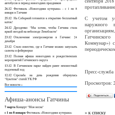
сентября 2018
автобусов в период новогодних праздников
протапливание
26.12
Фестиваль «Новогодняя кутерьма» - с 1 по 8
января в Гатчине
С учетом ус
25.12
На Соборной готовится к открытию бесплатный
каток!
наружного 
24.12
Дрозденко: "Мы хотим, чтобы Гатчина стала
организация
яркой звездой на небосводе Ленобласти"
Гатчинского
23.12
Отключение электроэнергии в Гатчине: 24
декабря
Коммунар») с
23.12
Стало известно, где в Гатчине можно запускать
периодическом
салюты и фейерверки
23.12
Полная афиша новогодних и рождественских
мероприятий Гатчинского округа
13.12
В Гатчинском парке найден ранее неизвестный
подземный ход
Пресс-служба 
12.12
Стрельба на день рождения обернулась
"букетом" статей УК РФ
Просмотров: 
Все новости »
Поделиться…
Афиша-анонсы Гатчины
7 марта
Концерт "Моя весна"
» к списку
с 1 по 8 января
Фестиваль «Новогодняя кутерьма»