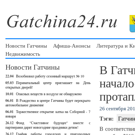
Новости Гатчины
Афиша-Анонсы
Литература и К
Недвижимость
В Гатч
Новости Гатчины
22.04
Возобновил работу сезонный маршрут № 10
начало
05.03
Перинатальный центр приглашает на День
открытых дверей!
протап
10.01
Опасных веществ в воздухе не обнаружено
06.01
В Рождество в центре Гатчины будет перекрыто
автомобильное движение
26 сентября 201
06.01
Торжественное открытие катка на Соборной - 7
января
Тэги:
Гатчин
26.12
Фонд "Счастливое будущее" вместе с
партнерами дарят новогодние праздники детям!
В соответстви
26.12
График работы городских и пригородных