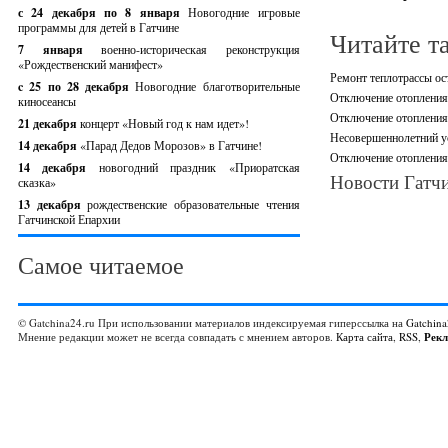
с 24 декабря по 8 января
Новогодние игровые
программы для детей в Гатчине
Читайте т
7 января
военно-историческая реконструкция
«Рождественский манифест»
Ремонт теплотрассы ос
c 25 по 28 декабря
Новогодние благотворительные
Отключение отопления,
киносеансы
Отключение отопления 
21 декабря
концерт «Новый год к нам идет»!
Несовершеннолетний ус
14 декабря
«Парад Дедов Морозов» в Гатчине!
Отключение отопления 
14 декабря
новогодний праздник «Приоратская
Новости Гатчи
сказка»
13 декабря
рождественские образовательные чтения
Гатчинской Епархии
Самое читаемое
© Gatchina24.ru При использовании материалов индексируемая гиперссылка на
Gatchina
Мнение редакции может не всегда совпадать с мнением авторов.
Карта сайта
,
RSS
,
Рек