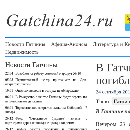
Новости Гатчины
Афиша-Анонсы
Литература и К
Недвижимость
В Гат
Новости Гатчины
22.04
Возобновил работу сезонный маршрут № 10
погибл
05.03
Перинатальный центр приглашает на День
открытых дверей!
10.01
Опасных веществ в воздухе не обнаружено
24 сентября 201
06.01
В Рождество в центре Гатчины будет перекрыто
Тэги:
Гатчин
автомобильное движение
06.01
Торжественное открытие катка на Соборной - 7
В Гатчине по
января
26.12
Фонд "Счастливое будущее" вместе с
партнерами дарят новогодние праздники детям!
Вечером 23 с
26.12
График работы городских и пригородных