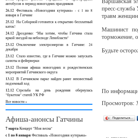
Варшавская э
автобусов в период новогодних праздников
пресс-служба
26.12
Фестиваль «Новогодняя кутерьма» - с 1 по 8
травм женщина
января в Гатчине
25.12
На Соборной готовится к открытию бесплатный
каток!
Машинист по
24.12
Дрозденко: "Мы хотим, чтобы Гатчина стала
торможение, о
яркой звездой на небосводе Ленобласти"
23.12
Отключение электроэнергии в Гатчине: 24
Будьте остор
декабря
23.12
Стало известно, где в Гатчине можно запускать
салюты и фейерверки
23.12
Полная афиша новогодних и рождественских
мероприятий Гатчинского округа
13.12
В Гатчинском парке найден ранее неизвестный
подземный ход
По информаци
12.12
Стрельба на день рождения обернулась
"букетом" статей УК РФ
Все новости »
Просмотров: 
Афиша-анонсы Гатчины
Поделиться…
7 марта
Концерт "Моя весна"
с 1 по 8 января
Фестиваль «Новогодняя кутерьма»