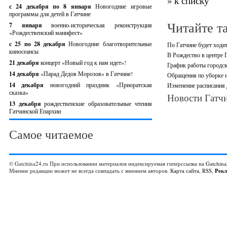
» к списку
с 24 декабря по 8 января
Новогодние игровые
программы для детей в Гатчине
Читайте т
7 января
военно-историческая реконструкция
«Рождественский манифест»
c 25 по 28 декабря
Новогодние благотворительные
По Гатчине будет ходи
киносеансы
В Рождество в центре 
21 декабря
концерт «Новый год к нам идет»!
График работы городск
14 декабря
«Парад Дедов Морозов» в Гатчине!
Обращения по уборке н
14 декабря
новогодний праздник «Приоратская
Изменение расписания
сказка»
Новости Гатчи
13 декабря
рождественские образовательные чтения
Гатчинской Епархии
Самое читаемое
© Gatchina24.ru При использовании материалов индексируемая гиперссылка на
Gatchina
Мнение редакции может не всегда совпадать с мнением авторов.
Карта сайта
,
RSS
,
Рек