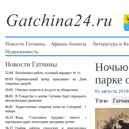
Новости Гатчины
Афиша-Анонсы
Литература и К
Недвижимость
Ночью 
Новости Гатчины
22.04
Возобновил работу сезонный маршрут № 10
парке 
05.03
Перинатальный центр приглашает на День
открытых дверей!
10.01
Опасных веществ в воздухе не обнаружено
01 августа 2018 
06.01
В Рождество в центре Гатчины будет перекрыто
Тэги:
Гатчин
автомобильное движение
06.01
Торжественное открытие катка на Соборной - 7
января
26.12
Фонд "Счастливое будущее" вместе с
партнерами дарят новогодние праздники детям!
26.12
График работы городских и пригородных