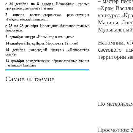
– мастер песо
с 24 декабря по 8 января
Новогодние игровые
«Храм Васили
программы для детей в Гатчине
конкурса «Кра
7 января
военно-историческая реконструкция
«Рождественский манифест»
Марины Сосн
c 25 по 28 декабря
Новогодние благотворительные
Музыкальный р
киносеансы
21 декабря
концерт «Новый год к нам идет»!
Напомним, что
14 декабря
«Парад Дедов Морозов» в Гатчине!
светового ис
14 декабря
новогодний праздник «Приоратская
сказка»
территории за
13 декабря
рождественские образовательные чтения
Гатчинской Епархии
Самое читаемое
По материалам 
Просмотров: 