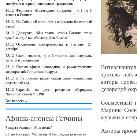
автобусов в период новогодних праздников
26.12
Фестиваль «Новогодняя кутерьма» - с 1 по 8
января в Гатчине
25.12
На Соборной готовится к открытию бесплатный
каток!
24.12
Дрозденко: "Мы хотим, чтобы Гатчина стала
яркой звездой на небосводе Ленобласти"
23.12
Отключение электроэнергии в Гатчине: 24
декабря
23.12
Стало известно, где в Гатчине можно запускать
салюты и фейерверки
Визуализиру
23.12
Полная афиша новогодних и рождественских
мероприятий Гатчинского округа
зритель набл
13.12
В Гатчинском парке найден ранее неизвестный
авторы проект
подземный ход
декораций ок
12.12
Стрельба на день рождения обернулась
"букетом" статей УК РФ
Все новости »
Совместный п
Марины Сосни
Афиша-анонсы Гатчины
музыки и совр
7 марта
Концерт "Моя весна"
Авторы проект
с 1 по 8 января
Фестиваль «Новогодняя кутерьма»