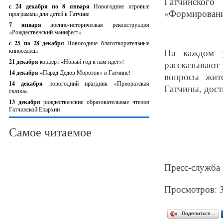
Гатчинского
с 24 декабря по 8 января
Новогодние игровые
«Формировани
программы для детей в Гатчине
7 января
военно-историческая реконструкция
«Рождественский манифест»
c 25 по 28 декабря
Новогодние благотворительные
киносеансы
На каждом у
21 декабря
концерт «Новый год к нам идет»!
рассказывают
14 декабря
«Парад Дедов Морозов» в Гатчине!
вопросы жит
14 декабря
новогодний праздник «Приоратская
Гатчины, дост
сказка»
13 декабря
рождественские образовательные чтения
Гатчинской Епархии
Самое читаемое
Пресс-служба 
Просмотров: 
Поделиться…