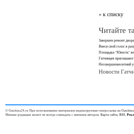
» к списку
Читайте т
Завершен ремонт двора
Внеси свой голос в раз
Площадка "Юность" вно
Гатчинцев приглашают 
Несовершеннолетний ус
Новости Гатчи
© Gatchina24.ru При использовании материалов индексируемая гиперссылка на
Gatchina
Мнение редакции может не всегда совпадать с мнением авторов.
Карта сайта
,
RSS
,
Рек