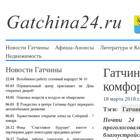
Новости Гатчины
Афиша-Анонсы
Литература и К
Недвижимость
Гатчин
Новости Гатчины
22.04
Возобновил работу сезонный маршрут № 10
комфо
05.03
Перинатальный центр приглашает на День
открытых дверей!
10.01
Опасных веществ в воздухе не обнаружено
18 марта 2018 г.
06.01
В Рождество в центре Гатчины будет перекрыто
Тэги:
Гатчин
автомобильное движение
06.01
Торжественное открытие катка на Соборной - 7
Почти 24 
января
проголосова
26.12
Фонд "Счастливое будущее" вместе с
партнерами дарят новогодние праздники детям!
благоустройс
26.12
График работы городских и пригородных