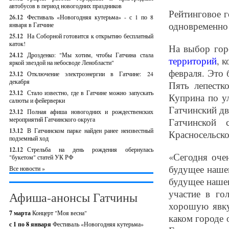
автобусов в период новогодних праздников
Рейтинговое г
26.12
Фестиваль «Новогодняя кутерьма» - с 1 по 8
одновременно
января в Гатчине
25.12
На Соборной готовится к открытию бесплатный
каток!
На выбор гор
24.12
Дрозденко: "Мы хотим, чтобы Гатчина стала
территорий
, 
яркой звездой на небосводе Ленобласти"
февраля. Это 
23.12
Отключение электроэнергии в Гатчине: 24
декабря
Пять лепестк
23.12
Стало известно, где в Гатчине можно запускать
Куприна по ул
салюты и фейерверки
Гатчинский дво
23.12
Полная афиша новогодних и рождественских
мероприятий Гатчинского округа
Гатчинской 
13.12
В Гатчинском парке найден ранее неизвестный
Красносельско
подземный ход
12.12
Стрельба на день рождения обернулась
«Сегодня оче
"букетом" статей УК РФ
будущее нашег
Все новости »
будущее нашег
участие в го
Афиша-анонсы Гатчины
хорошую явку
7 марта
Концерт "Моя весна"
каком городе 
с 1 по 8 января
Фестиваль «Новогодняя кутерьма»