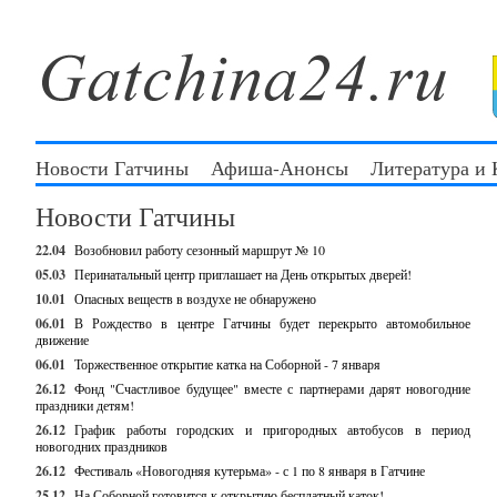
Новости Гатчины
Афиша-Анонсы
Литература и
Новости Гатчины
22.04
Возобновил работу сезонный маршрут № 10
05.03
Перинатальный центр приглашает на День открытых дверей!
10.01
Опасных веществ в воздухе не обнаружено
06.01
В Рождество в центре Гатчины будет перекрыто автомобильное
движение
06.01
Торжественное открытие катка на Соборной - 7 января
26.12
Фонд "Счастливое будущее" вместе с партнерами дарят новогодние
праздники детям!
26.12
График работы городских и пригородных автобусов в период
новогодних праздников
26.12
Фестиваль «Новогодняя кутерьма» - с 1 по 8 января в Гатчине
25.12
На Соборной готовится к открытию бесплатный каток!