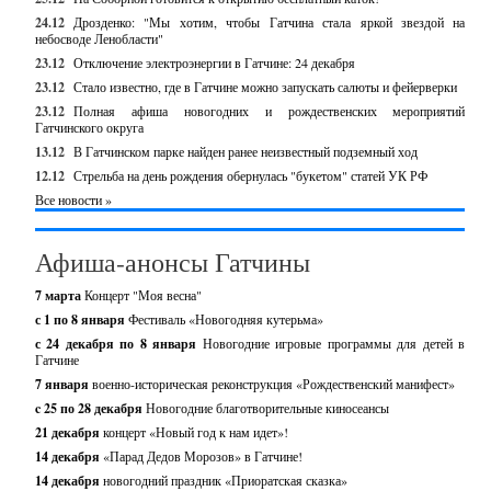
24.12
Дрозденко: "Мы хотим, чтобы Гатчина стала яркой звездой на
небосводе Ленобласти"
23.12
Отключение электроэнергии в Гатчине: 24 декабря
23.12
Стало известно, где в Гатчине можно запускать салюты и фейерверки
23.12
Полная афиша новогодних и рождественских мероприятий
Гатчинского округа
13.12
В Гатчинском парке найден ранее неизвестный подземный ход
12.12
Стрельба на день рождения обернулась "букетом" статей УК РФ
Все новости »
Афиша-анонсы Гатчины
7 марта
Концерт "Моя весна"
с 1 по 8 января
Фестиваль «Новогодняя кутерьма»
с 24 декабря по 8 января
Новогодние игровые программы для детей в
Гатчине
7 января
военно-историческая реконструкция «Рождественский манифест»
c 25 по 28 декабря
Новогодние благотворительные киносеансы
21 декабря
концерт «Новый год к нам идет»!
14 декабря
«Парад Дедов Морозов» в Гатчине!
14 декабря
новогодний праздник «Приоратская сказка»