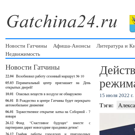
Новости Гатчины
Афиша-Анонсы
Литература и К
Недвижимость
Действ
Новости Гатчины
22.04
Возобновил работу сезонный маршрут № 10
режима
05.03
Перинатальный центр приглашает на День
открытых дверей!
10.01
Опасных веществ в воздухе не обнаружено
15 июля 2022 г.
06.01
В Рождество в центре Гатчины будет перекрыто
Тэги:
Алекса
автомобильное движение
06.01
Торжественное открытие катка на Соборной - 7
января
26.12
Фонд "Счастливое будущее" вместе с
партнерами дарят новогодние праздники детям!
26.12
График работы городских и пригородных