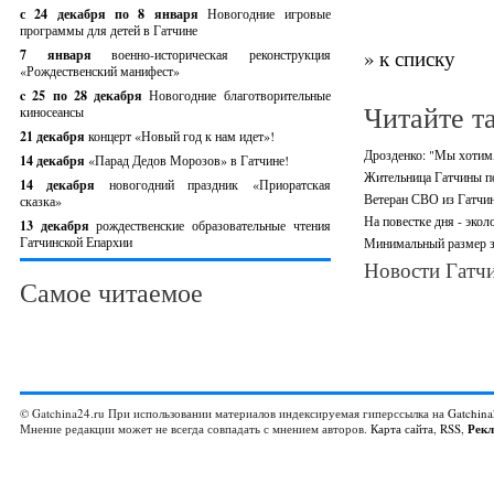
с 24 декабря по 8 января
Новогодние игровые
программы для детей в Гатчине
» к списку
7 января
военно-историческая реконструкция
«Рождественский манифест»
c 25 по 28 декабря
Новогодние благотворительные
Читайте т
киносеансы
21 декабря
концерт «Новый год к нам идет»!
Дрозденко: "Мы хотим,
14 декабря
«Парад Дедов Морозов» в Гатчине!
Жительница Гатчины по
14 декабря
новогодний праздник «Приоратская
Ветеран СВО из Гатчин
сказка»
На повестке дня - экол
13 декабря
рождественские образовательные чтения
Гатчинской Епархии
Минимальный размер за
Новости Гатчи
Самое читаемое
© Gatchina24.ru При использовании материалов индексируемая гиперссылка на
Gatchina
Мнение редакции может не всегда совпадать с мнением авторов.
Карта сайта
,
RSS
,
Рек