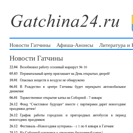
Новости Гатчины
Афиша-Анонсы
Литература и
Новости Гатчины
22.04
Возобновил работу сезонный маршрут № 10
05.03
Перинатальный центр приглашает на День открытых дверей!
10.01
Опасных веществ в воздухе не обнаружено
06.01
В Рождество в центре Гатчины будет перекрыто автомобильное
движение
06.01
Торжественное открытие катка на Соборной - 7 января
26.12
Фонд "Счастливое будущее" вместе с партнерами дарят новогодние
праздники детям!
26.12
График работы городских и пригородных автобусов в период
новогодних праздников
26.12
Фестиваль «Новогодняя кутерьма» - с 1 по 8 января в Гатчине
25.12
На Соборной готовится к открытию бесплатный каток!