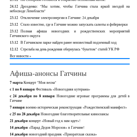
24.12
Дрозденко: "Мы хотим, чтобы Гатчина стала яркой звездой на
небосводе Ленобласти"
23.12
Отключение электроэнергии в Гатчине: 24 декабря
23.12
Стало известно, где в Гатчине можно запускать салюты и фейерверки
23.12
Полная афиша новогодних и рождественских мероприятий
Гатчинского округа
13.12
В Гатчинском парке найден ранее неизвестный подземный ход
12.12
Стрельба на день рождения обернулась "букетом" статей УК РФ
Все новости »
Афиша-анонсы Гатчины
7 марта
Концерт "Моя весна"
с 1 по 8 января
Фестиваль «Новогодняя кутерьма»
с 24 декабря по 8 января
Новогодние игровые программы для детей в
Гатчине
7 января
военно-историческая реконструкция «Рождественский манифест»
c 25 по 28 декабря
Новогодние благотворительные киносеансы
21 декабря
концерт «Новый год к нам идет»!
14 декабря
«Парад Дедов Морозов» в Гатчине!
14 декабря
новогодний праздник «Приоратская сказка»