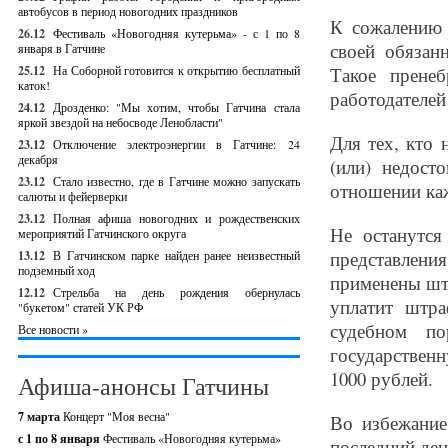
автобусов в период новогодних праздников
К сожалению 
26.12
Фестиваль «Новогодняя кутерьма» - с 1 по 8
своей обязан
января в Гатчине
25.12
На Соборной готовится к открытию бесплатный
Такое прене
каток!
работодателей
24.12
Дрозденко: "Мы хотим, чтобы Гатчина стала
яркой звездой на небосводе Ленобласти"
Для тех, кто 
23.12
Отключение электроэнергии в Гатчине: 24
декабря
(или) недост
23.12
Стало известно, где в Гатчине можно запускать
отношении каж
салюты и фейерверки
23.12
Полная афиша новогодних и рождественских
Не останутся
мероприятий Гатчинского округа
представлени
13.12
В Гатчинском парке найден ранее неизвестный
подземный ход
применены штр
12.12
Стрельба на день рождения обернулась
уплатит штра
"букетом" статей УК РФ
судебном по
Все новости »
государствен
1000 рублей.
Афиша-анонсы Гатчины
7 марта
Концерт "Моя весна"
Во избежание
с 1 по 8 января
Фестиваль «Новогодняя кутерьма»
последний ден