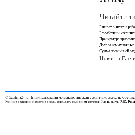
» к списку
Читайте т
Банкрот выплатил рабо
Безработным увеличили
Прокуратура приостано
Долг за коммунальные 
Сумма погашенной зад
Новости Гатчи
© Gatchina24.ru При использовании материалов индексируемая гиперссылка на
Gatchina
Мнение редакции может не всегда совпадать с мнением авторов.
Карта сайта
,
RSS
,
Рек