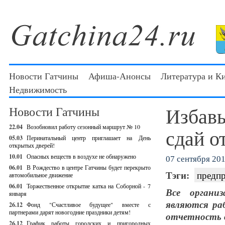
Новости Гатчины
Афиша-Анонсы
Литература и К
Недвижимость
Избавь
Новости Гатчины
22.04
Возобновил работу сезонный маршрут № 10
сдай о
05.03
Перинатальный центр приглашает на День
открытых дверей!
10.01
Опасных веществ в воздухе не обнаружено
07 сентября 201
06.01
В Рождество в центре Гатчины будет перекрыто
Тэги:
предп
автомобильное движение
06.01
Торжественное открытие катка на Соборной - 7
Все органи
января
являются ра
26.12
Фонд "Счастливое будущее" вместе с
партнерами дарят новогодние праздники детям!
отчетность 
26.12
График работы городских и пригородных