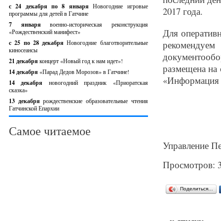
с 24 декабря по 8 января
Новогодние игровые
2017 года.
программы для детей в Гатчине
7 января
военно-историческая реконструкция
Для оператив
«Рождественский манифест»
c 25 по 28 декабря
Новогодние благотворительные
рекомендуем
киносеансы
документооб
21 декабря
концерт «Новый год к нам идет»!
размещена на 
14 декабря
«Парад Дедов Морозов» в Гатчине!
«Информация 
14 декабря
новогодний праздник «Приоратская
сказка»
13 декабря
рождественские образовательные чтения
Гатчинской Епархии
Самое читаемое
Управление Пе
Просмотров: 
Поделиться…