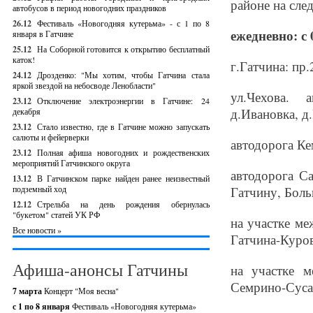
районе на сле
автобусов в период новогодних праздников
26.12
Фестиваль «Новогодняя кутерьма» - с 1 по 8
ежедневно: с 0
января в Гатчине
25.12
На Соборной готовится к открытию бесплатный
каток!
г.Гатчина: пр.
24.12
Дрозденко: "Мы хотим, чтобы Гатчина стала
яркой звездой на небосводе Ленобласти"
ул.Чехова. 
23.12
Отключение электроэнергии в Гатчине: 24
д.Ивановка, д
декабря
23.12
Стало известно, где в Гатчине можно запускать
салюты и фейерверки
автодорога К
23.12
Полная афиша новогодних и рождественских
мероприятий Гатчинского округа
автодорога С
13.12
В Гатчинском парке найден ранее неизвестный
подземный ход
Гатчину, Боль
12.12
Стрельба на день рождения обернулась
"букетом" статей УК РФ
на участке ме
Все новости »
Гатчина-Куро
Афиша-анонсы Гатчины
на участке м
Семрино-Сусан
7 марта
Концерт "Моя весна"
с 1 по 8 января
Фестиваль «Новогодняя кутерьма»