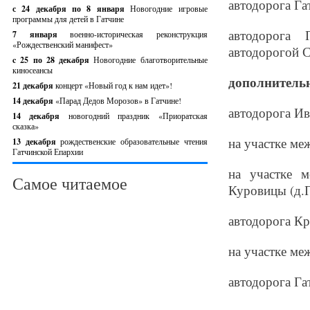
автодорога Га
с 24 декабря по 8 января
Новогодние игровые
программы для детей в Гатчине
автодорога 
7 января
военно-историческая реконструкция
«Рождественский манифест»
автодорогой С
c 25 по 28 декабря
Новогодние благотворительные
киносеансы
дополнительно
21 декабря
концерт «Новый год к нам идет»!
14 декабря
«Парад Дедов Морозов» в Гатчине!
автодорога И
14 декабря
новогодний праздник «Приоратская
сказка»
на участке ме
13 декабря
рождественские образовательные чтения
Гатчинской Епархии
на участке м
Самое читаемое
Куровицы (д.
автодорога Кр
на участке ме
автодорога Га