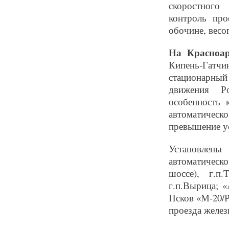
скоростного
контроль про
обочине, весо
На Красноар
Кипень-Гатч
стационарны
движения Р
особенность 
автоматичес
превышение у
Установлен
автоматическо
шоссе), г.п
г.п.Вырица; 
Псков «М-20/Р
проезда желе