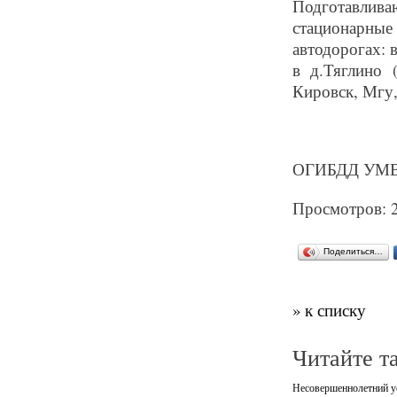
Подготавлива
стационарны
автодорогах: 
в д.Тяглино 
Кировск, Мгу
ОГИБДД УМВД
Просмотров: 
Поделиться…
» к списку
Читайте т
Несовершеннолетний ус