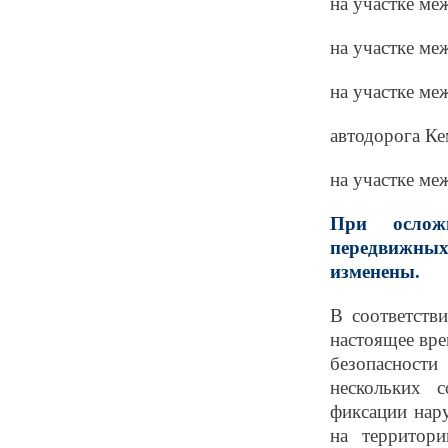
на участке ме
на участке ме
на участке ме
автодорога К
на участке ме
При осложн
передвижны
изменены.
В соответств
настоящее вре
безопасности
нескольких 
фиксации нар
на территор