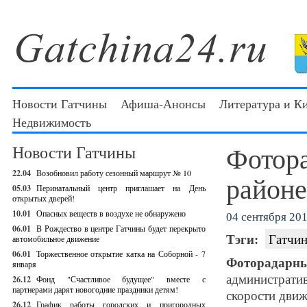
Новости Гатчины
Афиша-Анонсы
Литература и К
Недвижимость
Фотора
Новости Гатчины
22.04
Возобновил работу сезонный маршрут № 10
районе
05.03
Перинатальный центр приглашает на День
открытых дверей!
10.01
Опасных веществ в воздухе не обнаружено
04 сентября 201
06.01
В Рождество в центре Гатчины будет перекрыто
Тэги:
Гатчин
автомобильное движение
06.01
Торжественное открытие катка на Соборной - 7
Фоторадарн
января
администрат
26.12
Фонд "Счастливое будущее" вместе с
партнерами дарят новогодние праздники детям!
скорости движ
26.12
График работы городских и пригородных