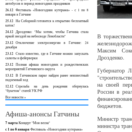
автобусов в период новогодних праздников
26.12
Фестиваль «Новогодняя кутерьма» - с 1 по 8
января в Гатчине
25.12
На Соборной готовится к открытию бесплатный
каток!
24.12
Дрозденко: "Мы хотим, чтобы Гатчина стала
В торжествен
яркой звездой на небосводе Ленобласти"
железнодорож
23.12
Отключение электроэнергии в Гатчине: 24
декабря
Максим Соко
23.12
Стало известно, где в Гатчине можно запускать
Дрозденко.
салюты и фейерверки
23.12
Полная афиша новогодних и рождественских
мероприятий Гатчинского округа
Губернатор Л
13.12
В Гатчинском парке найден ранее неизвестный
"строительств
подземный ход
на своей пер
12.12
Стрельба на день рождения обернулась
России в реа
"букетом" статей УК РФ
Все новости »
финансирован
бюджетов.
Афиша-анонсы Гатчины
Министр тран
7 марта
Концерт "Моя весна"
министра тран
с 1 по 8 января
Фестиваль «Новогодняя кутерьма»