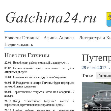
Новости Гатчины
Афиша-Анонсы
Литература и К
Недвижимость
Путепр
Новости Гатчины
22.04
Возобновил работу сезонный маршрут № 10
29 июля 2017 г.
05.03
Перинатальный центр приглашает на День
открытых дверей!
Тэги:
Гатчин
10.01
Опасных веществ в воздухе не обнаружено
06.01
В Рождество в центре Гатчины будет перекрыто
автомобильное движение
06.01
Торжественное открытие катка на Соборной - 7
января
26.12
Фонд "Счастливое будущее" вместе с
партнерами дарят новогодние праздники детям!
26.12
График работы городских и пригородных