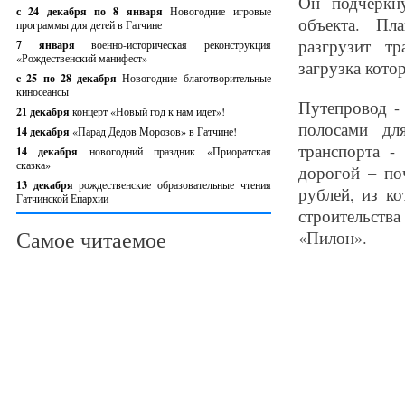
Он подчеркн
с 24 декабря по 8 января
Новогодние игровые
объекта. Пл
программы для детей в Гатчине
разгрузит т
7 января
военно-историческая реконструкция
«Рождественский манифест»
загрузка кото
c 25 по 28 декабря
Новогодние благотворительные
киносеансы
Путепровод -
21 декабря
концерт «Новый год к нам идет»!
полосами дл
14 декабря
«Парад Дедов Морозов» в Гатчине!
транспорта -
14 декабря
новогодний праздник «Приоратская
сказка»
дорогой – по
13 декабря
рождественские образовательные чтения
рублей, из к
Гатчинской Епархии
строительств
Самое читаемое
«Пилон».