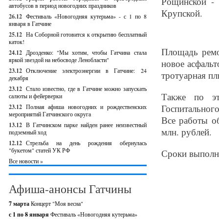
Рощинской - 
автобусов в период новогодних праздников
Крупской.
26.12
Фестиваль «Новогодняя кутерьма» - с 1 по 8
января в Гатчине
25.12
На Соборной готовится к открытию бесплатный
каток!
Площадь ремо
24.12
Дрозденко: "Мы хотим, чтобы Гатчина стала
яркой звездой на небосводе Ленобласти"
новое асфальт
23.12
Отключение электроэнергии в Гатчине: 24
тротуарная пл
декабря
23.12
Стало известно, где в Гатчине можно запускать
Также по эт
салюты и фейерверки
Госпитального
23.12
Полная афиша новогодних и рождественских
мероприятий Гатчинского округа
Все работы о
13.12
В Гатчинском парке найден ранее неизвестный
млн. рублей.
подземный ход
12.12
Стрельба на день рождения обернулась
"букетом" статей УК РФ
Сроки выполне
Все новости »
Афиша-анонсы Гатчины
7 марта
Концерт "Моя весна"
с 1 по 8 января
Фестиваль «Новогодняя кутерьма»