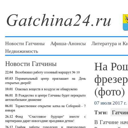
Новости Гатчины
Афиша-Анонсы
Литература и К
Недвижимость
На Рощ
Новости Гатчины
22.04
Возобновил работу сезонный маршрут № 10
фрезер
05.03
Перинатальный центр приглашает на День
открытых дверей!
(фото)
10.01
Опасных веществ в воздухе не обнаружено
06.01
В Рождество в центре Гатчины будет перекрыто
автомобильное движение
07 июля 2017 г.
06.01
Торжественное открытие катка на Соборной - 7
января
Тэги:
Гатчин
26.12
Фонд "Счастливое будущее" вместе с
партнерами дарят новогодние праздники детям!
В Гатчине на
26.12
График работы городских и пригородных